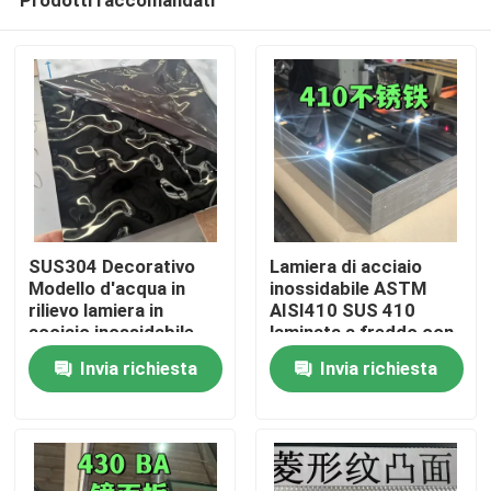
SUS304 Decorativo
Lamiera di acciaio
Modello d'acqua in
inossidabile ASTM
rilievo lamiera in
AISI410 SUS 410
acciaio inossidabile
laminata a freddo con
Casa.
per esterni
superficie lucidata BA
Invia richiesta
Invia richiesta
architettonici
0,8 * 1220 * 2440
Prodotti
Video