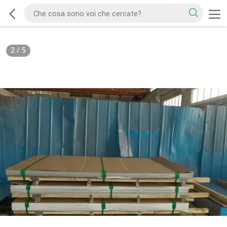
2
/
5