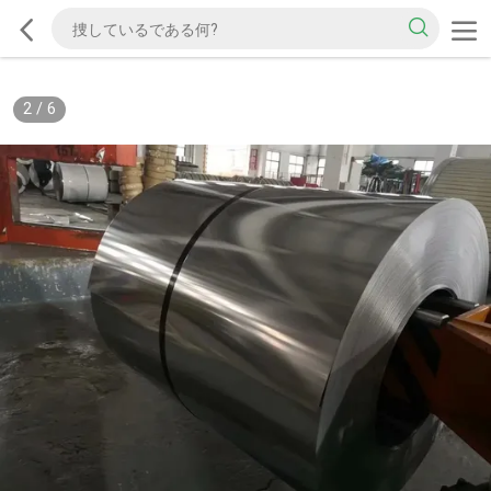
2
/
6