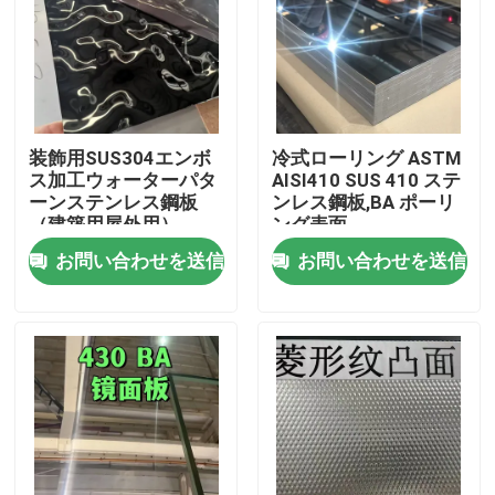
装飾用SUS304エンボ
冷式ローリング ASTM
ス加工ウォーターパタ
AISI410 SUS 410 ステ
ーンステンレス鋼板
ンレス鋼板,BA ポーリ
（建築用屋外用）
ング表面
0.8*1220*2440
お問い合わせを送信
お問い合わせを送信
家へ
製品
ビデオ