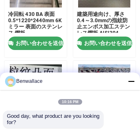
冷回転 430 BA 表面
建築用途向け、厚さ
わたしたち に つい て
0.5*1220*2440mm 6K
0.4～3.0mmの指紋防
ミラー 表面のステンレ
止エンボス加工ステン
ス 鋼板
レス鋼板 AISI304
工場ツアー
お問い合わせを送信
お問い合わせを送信
品質管理
連絡 ください
Benwallace
ニュース
10:16 PM
Good day, what product are you looking 
事件
for?
A
鏡 金色 水波 ステンレ
ス鋼板 AISI304
AISI316L 天井飾り
引金 を 求め て ください