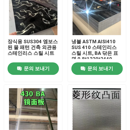
장식용 SUS304 엠보스
냉불 ASTM AISI410
된 물 패턴 건축 외관용
SUS 410 스테인리스
스테인리스 스틸 시트
스틸 시트, BA 닦은 표
면 0.8*1220*2440
문의 보내기
문의 보내기
집
제품
비디오