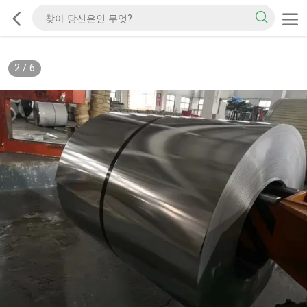
2
/
6