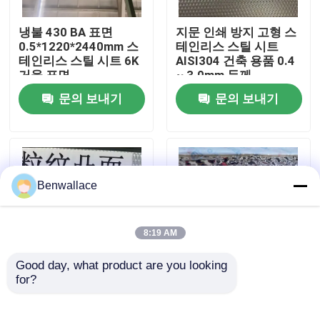
냉불 430 BA 표면
지문 인쇄 방지 고형 스
우리 에 관한 것
0.5*1220*2440mm 스
테인리스 스틸 시트
테인리스 스틸 시트 6K
AISI304 건축 용품 0.4
거울 표면
~ 3.0mm 두께
공장 투어
문의 보내기
문의 보내기
품질 관리
저희와 연락
Benwallace
뉴스
8:19 AM
Good day, what product are you looking 
사건
for?
우수한 내마모성과 장
거울 금색 물 물 물결 스
식용 엠보싱 표면을 갖
테인리스 스틸 시트
춘 AISI304 스테인리스
AISI304 AISI316L 천장
인용 을 요청 하십시오