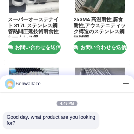
わたしたち に つい て
スーパーオーステナイ
253MA 高温耐性,腐食
ト 317L ステンレス鋼
耐性,アウステニティッ
管熱間圧延技術耐食性
ク構造のステンレス鋼
工場ツアー
シームレス管
無縫管
お問い合わせを送信
お問い合わせを送信
品質管理
連絡 ください
Benwallace
ニュース
4:49 PM
事件
Good day, what product are you looking 
for?
耐腐食性 254SMO 高
304 不同鋼 柔軟な金属
モリブデン含有量のス
ホース 高作業圧 (10-
引金 を 求め て ください