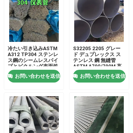
冷たい引き込みASTM
S32205 2205 グレー
A312 TP304 ステンレ
ド デュプレックス ス
ス鋼のシームレスパイ
テンレス 鋼 無縫管
プとピクルング表面処
ASTM A790/790M 高
理 OD 6-114mm
強度耐腐食管
お問い合わせを送信
お問い合わせを送信
家へ
製品
ビデオ