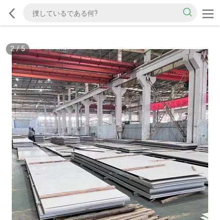
2
/
5