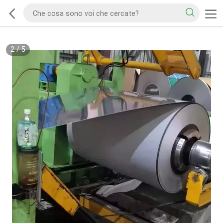
2
/
5