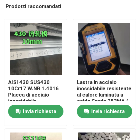
Prodotti raccomandati
AISI 430 SUS430
Lastra in acciaio
10Cr17 W.NR 1.4016
inossidabile resistente
Placca di acciaio
al calore laminata a
Casa.
inossidabile
caldo Grado 253MA /
10*1500*6000
S30815 con
Invia richiesta
Invia richiesta
Superficie NO.1
superficie decapata
Prodotti
Video