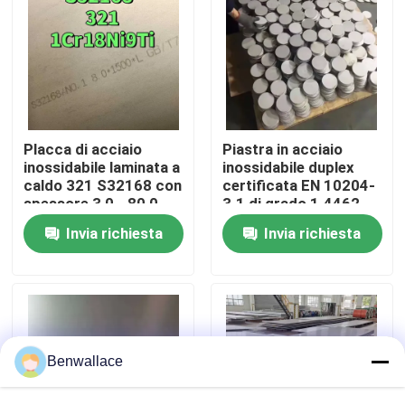
Su di noi
visita della fabbrica
Placca di acciaio
Piastra in acciaio
Controllo della qualità
inossidabile laminata a
inossidabile duplex
caldo 321 S32168 con
certificata EN 10204-
spessore 3,0 - 80,0
3.1 di grado 1.4462
mm e resistenza alla
2205 con tecnica
Contattaci
Invia richiesta
Invia richiesta
corrosione
laminata a caldo
Notizie
Casi
Benwallace
Chiedi un preventivo