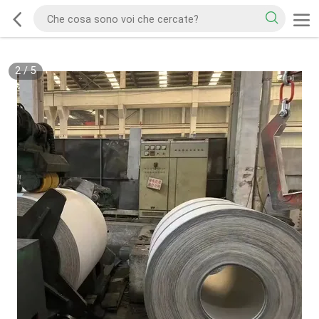
2
/
5