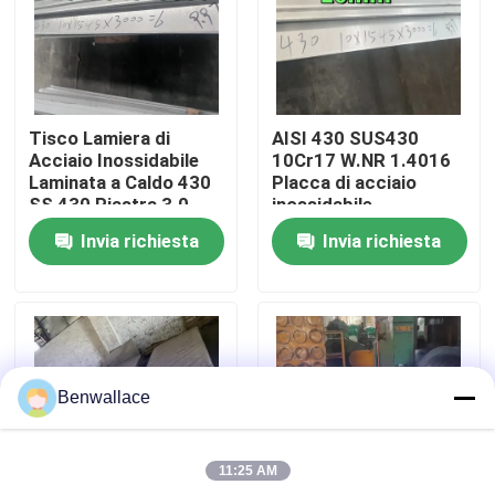
Su di noi
visita della fabbrica
Tisco Lamiera di
AISI 430 SUS430
Acciaio Inossidabile
10Cr17 W.NR 1.4016
Laminata a Caldo 430
Placca di acciaio
Controllo della qualità
SS 430 Piastra 3.0 -
inossidabile
10.0mm Superficie
10*1500*6000
Invia richiesta
Invia richiesta
No.1
Superficie NO.1
Contattaci
Notizie
Benwallace
Casi
11:25 AM
Chiedi un preventivo