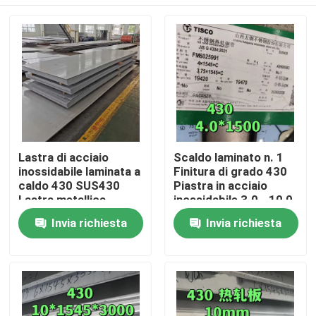
Lastra di acciaio
Scaldo laminato n. 1
inossidabile laminata a
Finitura di grado 430
caldo 430 SUS430
Piastra in acciaio
Lastra metallica
inossidabile 3.0 - 10,0
8*1500*6000mm con
mm SS 430 Piastra di
Casa.
Invia richiesta
Invia richiesta
superficie NO.1
TISCO
Prodotti
Video