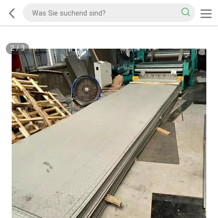
2
/
3