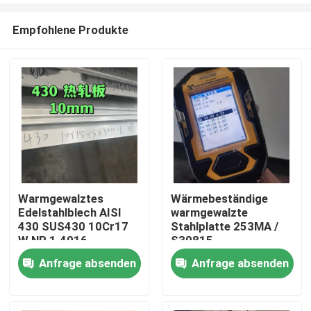
Empfohlene Produkte
Warmgewalztes
Wärmebeständige
Edelstahlblech AISI
warmgewalzte
Zu Hause
430 SUS430 10Cr17
Stahlplatte 253MA /
W.NR 1.4016
S30815
10*1500*6000
Anfrage absenden
Anfrage absenden
Produkte
Oberfläche NO.1
Videos