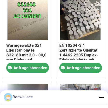
Über uns
Werksbesichtigung
Qualitätskontrolle
Warmgewalzte 321
EN 10204-3.1
Edelstahlplatte
Zertifizierte Qualität
S32168 mit 3,0 - 80,0
1.4462 2205 Duplex-
Kontakt mit uns
mm Dicke und
Edelstahlplatte mit
Korrosionsbeständigkeit
Warmwalztechnik
Anfrage absenden
Anfrage absenden
Neuigkeiten
Rechtssachen
Benwallace
Bitte um ein Angebot