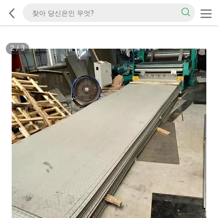
2
/
3