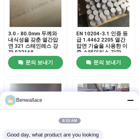
우리 에 관한 것
3.0 - 80.0mm 두께와
EN 10204-3.1 인증 등
공장 투어
내식성을 갖춘 열간압
급 1.4462 2205 열간
연 321 스테인레스 강
압연 기술을 사용한 이
판 S32168
중 스테인리스 강판
품질 관리
문의 보내기
문의 보내기
저희와 연락
뉴스
Benwallace
사건
8:10 AM
Good day, what product are you looking 
인용 을 요청 하십시오