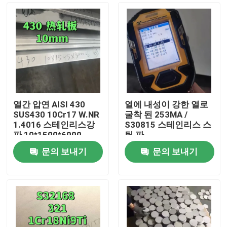
열간 압연 AISI 430
열에 내성이 강한 열로
SUS430 10Cr17 W.NR
굴착 된 253MA /
1.4016 스테인리스강
S30815 스테인리스 스
판 10*1500*6000
틸 판
NO.1 표면
문의 보내기
문의 보내기
집
제품
비디오