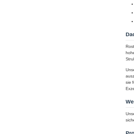
Dac
Rost
hohe
Struk
Unse
ausz
sie 
Exze
Wel
Unse
sich
Pro