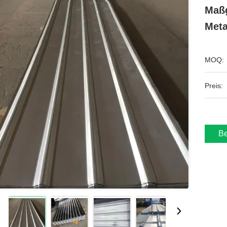
Maßg
Meta
MOQ:
Preis:
Be