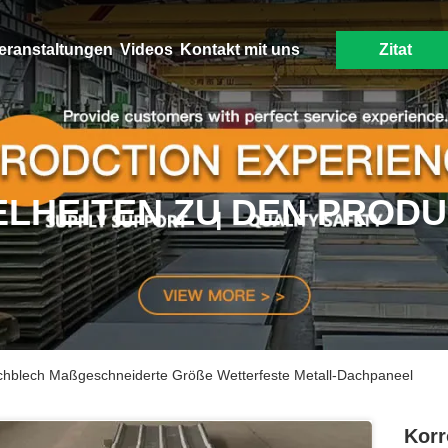
eranstaltungen
Videos
Kontakt mit uns
Zitat
ELHEITEN ZU DEN PROD
achblech Maßgeschneiderte Größe Wetterfeste Metall-Dachpaneel
Korr