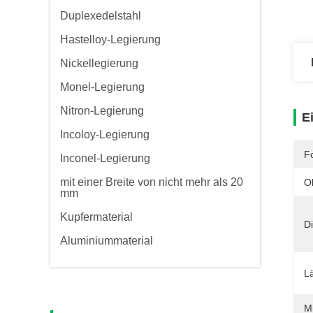
Duplexedelstahl
Hastelloy-Legierung
Nickellegierung
Monel-Legierung
Nitron-Legierung
E
Incoloy-Legierung
F
Inconel-Legierung
mit einer Breite von nicht mehr als 20
O
mm
Kupfermaterial
Di
Aluminiummaterial
L
M