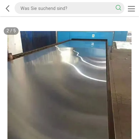
2
/
5