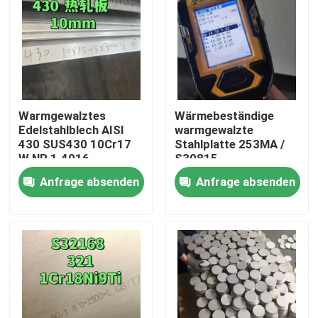
Warmgewalztes
Wärmebeständige
Edelstahlblech AISI
warmgewalzte
430 SUS430 10Cr17
Stahlplatte 253MA /
W.NR 1.4016
S30815
10*1500*6000
Anfrage absenden
Anfrage absenden
Oberfläche NO.1
Zu Hause
Produkte
Videos