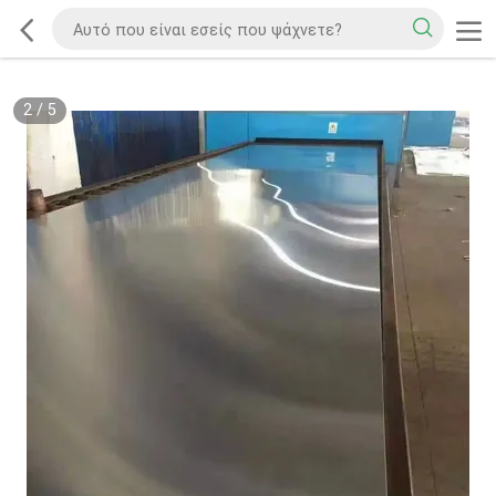
2
/
5