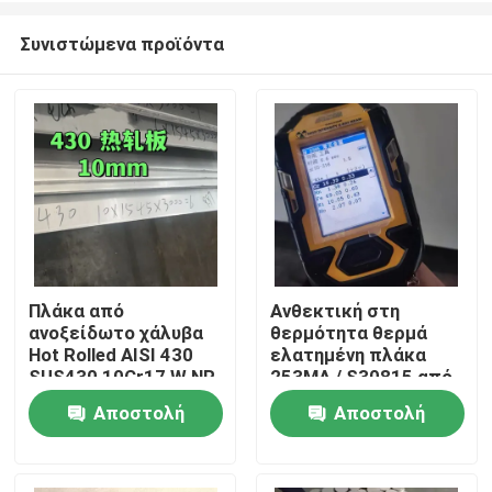
Συνιστώμενα προϊόντα
Πλάκα από
Ανθεκτική στη
ανοξείδωτο χάλυβα
θερμότητα θερμά
Σπίτι
Hot Rolled AISI 430
ελατημένη πλάκα
SUS430 10Cr17 W.NR
253MA / S30815 από
1.4016 Επιφάνεια
ανοξείδωτο χάλυβα
Αποστολή
Αποστολή
Προϊόντα
NO.1 10*1500*6000
με επιφάνεια
αλάτισης
ερώτησης
ερώτησης
Βίντεο