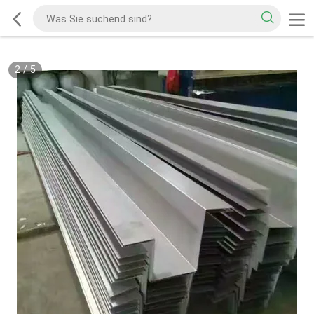
2
/
5