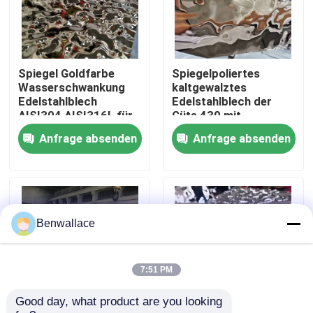
Über uns
Spiegel Goldfarbe
Spiegelpoliertes
Werksbesichtigung
Wasserschwankung
kaltgewalztes
Edelstahlblech
Edelstahlblech der
AISI304 AISI316L für
Güte 430 mit
Qualitätskontrolle
Deckendekoration
Wasserwellenmuster
Anfrage absenden
Anfrage absenden
und PVD-Farbe
Kontakt mit uns
Neuigkeiten
Benwallace
Rechtssachen
7:51 PM
Good day, what product are you looking 
Bitte um ein Angebot