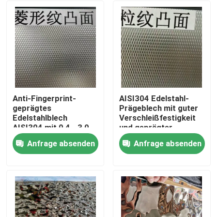
Anti-Fingerprint-
AISI304 Edelstahl-
geprägtes
Prägeblech mit guter
Edelstahlblech
Verschleißfestigkeit
AISI304 mit 0,4 - 3,0
und geprägter
mm Dicke für
Oberfläche für
Anfrage absenden
Anfrage absenden
architektonische
dekorative
Zu Hause
Anwendungen
Anwendungen
Produkte
Videos