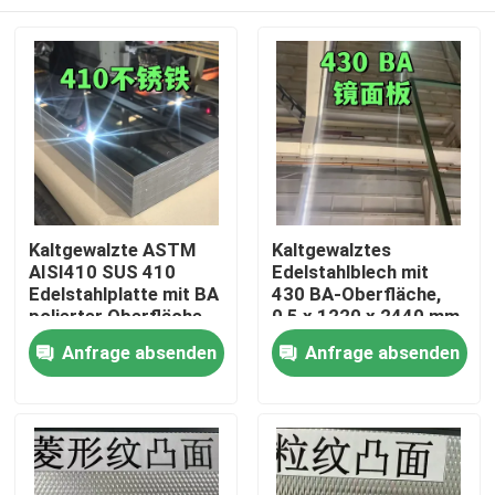
Kaltgewalzte ASTM
Kaltgewalztes
AISI410 SUS 410
Edelstahlblech mit
Edelstahlplatte mit BA
430 BA-Oberfläche,
polierter Oberfläche
0,5 x 1220 x 2440 mm,
0,8*1220*2440
mit 6K-
Zu Hause
Anfrage absenden
Anfrage absenden
Spiegeloberfläche
Produkte
Videos