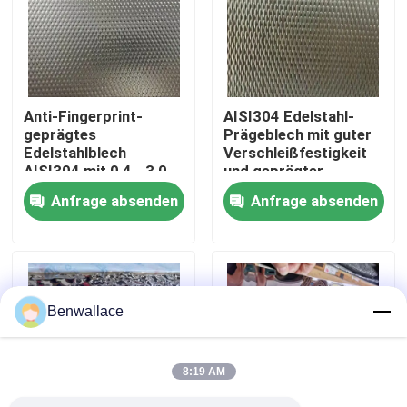
Über uns
Werksbesichtigung
Anti-Fingerprint-
AISI304 Edelstahl-
geprägtes
Prägeblech mit guter
Edelstahlblech
Verschleißfestigkeit
Qualitätskontrolle
AISI304 mit 0,4 - 3,0
und geprägter
mm Dicke für
Oberfläche für
Anfrage absenden
Anfrage absenden
architektonische
dekorative
Kontakt mit uns
Anwendungen
Anwendungen
Neuigkeiten
Benwallace
Rechtssachen
8:19 AM
Bitte um ein Angebot