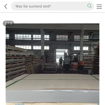
2
/
3