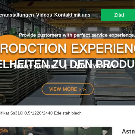
eranstaltungen
Videos
Kontakt mit uns
Zitat
ELHEITEN ZU DEN PROD
fikat Ss316l 0,5*1220*2440 Edelstahlblech
Astm