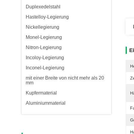
Duplexedelstahl
Hastelloy-Legierung
Nickellegierung
Monel-Legierung
Nitron-Legierung
E
Incoloy-Legierung
He
Inconel-Legierung
mit einer Breite von nicht mehr als 20
Ze
mm
Kupfermaterial
Hä
Aluminiummaterial
F
G
H