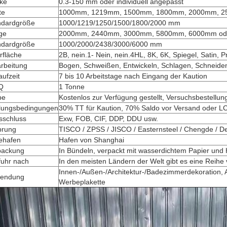
rke
0.3-150 mm oder individuell angepasst
te
1000mm, 1219mm, 1500mm, 1800mm, 2000mm, 2
ndardgröße
1000/1219/1250/1500/1800/2000 mm
ge
2000mm, 2440mm, 3000mm, 5800mm, 6000mm oder 
ndardgröße
1000/2000/2438/3000/6000 mm
rfläche
2B, nein.1- Nein, nein.4HL, 8K, 6K, Spiegel, Satin, 
rbeitung
Bogen, Schweißen, Entwickeln, Schlagen, Schneide
aufzeit
7 bis 10 Arbeitstage nach Eingang der Kaution
Q
1 Tonne
be
Kostenlos zur Verfügung gestellt, Versuchsbestellun
lungsbedingungen
30% TT für Kaution, 70% Saldo vor Versand oder LC
sschluss
Exw, FOB, CIF, DDP, DDU usw.
prung
TISCO / ZPSS / JISCO / Easternsteel / Chengde / De
ehafen
Hafen von Shanghai
packung
In Bündeln, verpackt mit wasserdichtem Papier und
fuhr nach
In den meisten Ländern der Welt gibt es eine Reihe
Innen-/Außen-/Architektur-/Badezimmerdekoration, 
endung
Werbeplakette