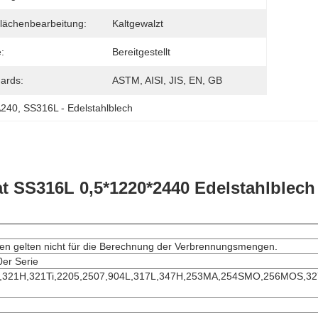
lächenbearbeitung:
Kaltgewalzt
:
Bereitgestellt
ards:
ASTM, AISI, JIS, EN, GB
A240
, 
SS316L - Edelstahlblech
t SS316L 0,5*1220*2440 Edelstahlblech
en gelten nicht für die Berechnung der Verbrennungsmengen.
0er Serie
21,321H,321Ti,2205,2507,904L,317L,347H,253MA,254SMO,256MOS,32