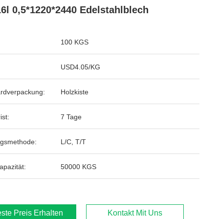
6l 0,5*1220*2440 Edelstahlblech
100 KGS
USD4.05/KG
rdverpackung:
Holzkiste
ist:
7 Tage
ngsmethode:
L/C, T/T
apazität:
50000 KGS
ste Preis Erhalten
Kontakt Mit Uns