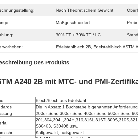
echnungsstellung:
Nach Theoretischem Gewicht
Oberf
änge:
Maßgeschneidert
Probe
ahlung:
30% TT + 70% TT / LC
Stand
ervorheben:
Edelstahlblech 2B
, 
Edelstahlblech ASTM 
eschreibung Des Produkts
TM A240 2B mit MTC- und PMI-Zertifika
me
Blech/Blech aus Edelstahl
ndards
Die in Absatz 1 Buchstabe b genannten Anforderung
assung
200er Serie 300er Serie 400er Serie 500er Serie 60
201,304,304L,304H,316,316L,316Ti,309S,310S,3
rial
S30403, S30408 usw.
hnische
Kaltgewalzt, heißgewalzt