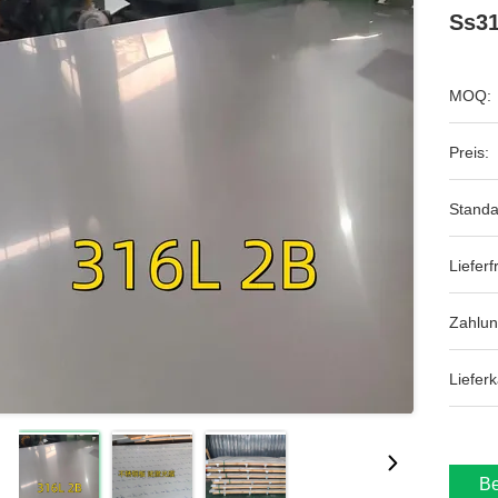
Ss31
MOQ:
Preis:
Standa
Lieferfr
Zahlu
Lieferk
Be