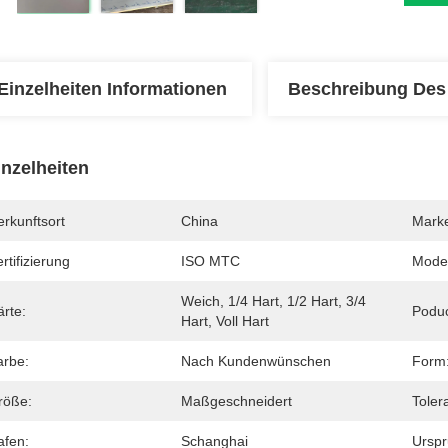
Einzelheiten Informationen
Beschreibung Des
inzelheiten
rkunftsort
China
Mark
rtifizierung
ISO MTC
Mode
Weich, 1/4 Hart, 1/2 Hart, 3/4 
rte:
Podu
Hart, Voll Hart
arbe:
Nach Kundenwünschen
Form
röße:
Maßgeschneidert
Toler
afen:
Schanghai
Urspr