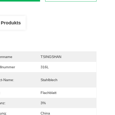
 Produkts
enname
TSINGSHAN
llnummer
316L
ct-Name:
Stahlblech
:
Flachblatt
anz:
3%
ung:
China