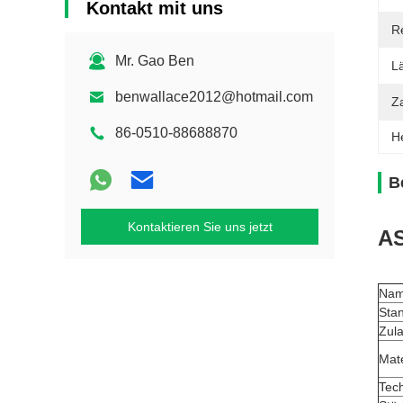
Kontakt mit uns
R
Mr. Gao Ben
L
benwallace2012@hotmail.com
Z
86-0510-88688870
H
B
Kontaktieren Sie uns jetzt
AS
Na
Sta
Zul
Mate
Tec