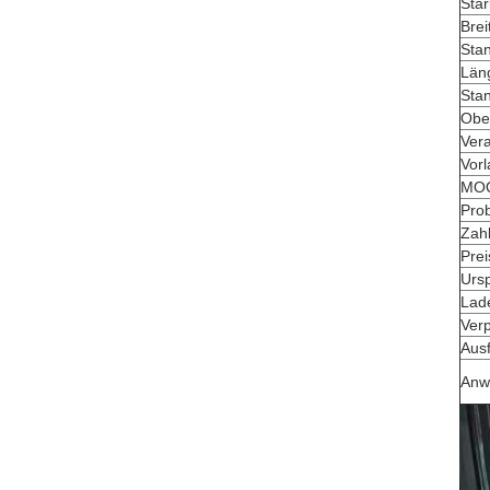
Stä
Brei
Sta
Län
Sta
Obe
Vera
Vorl
MO
Pro
Zah
Prei
Urs
Lad
Ver
Aus
Anw