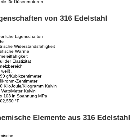
eile für Düsenmotoren
genschaften von 316 Edelstahl
erliche Eigenschaften
te
trische Widerstandsfähigkeit
zifische Wärme
eleitfähigkeit
l der Elastizität
melzbereich
h weiß.
99 g/Kubikzentimeter
Mikrohm-Zentimeter
0 KiloJoule/Kilogramm Kelvin
 Watt/Meter Kelvin
 x 103 in Spannung MPa
0­2,550 °F
emische Elemente aus 316 Edelstahl
mische