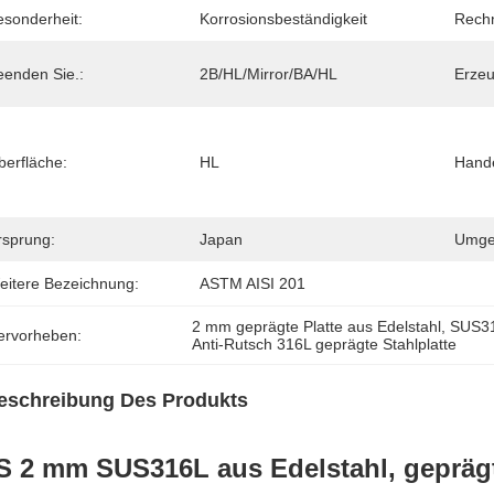
esonderheit:
Korrosionsbeständigkeit
Rechn
eenden Sie.:
2B/HL/Mirror/BA/HL
Erzeu
berfläche:
HL
Hand
rsprung:
Japan
Umge
eitere Bezeichnung:
ASTM AISI 201
2 mm geprägte Platte aus Edelstahl
, 
SUS31
ervorheben:
Anti-Rutsch 316L geprägte Stahlplatte
eschreibung Des Produkts
S 2 mm SUS316L aus Edelstahl, geprägt