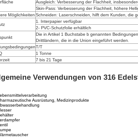
rfläche
Ausgleich: Verbesserung der Flachheit, insbesonder
Skin-Pass: Verbesserung der Flachheit, höhere Helli
ere Möglichkeiten
Schneiden: Laserschneiden, hilft dem Kunden, die
1. Interpapier verfügbar
utz
2- PVC-Schutzfolie erhältlich
Die in Artikel 1 Buchstabe b genannten Bedingungen 
spunkt
Drittländern, die in die Union eingeführt werden.
lungsbedingungen
T/T
Q
1 Tonne
erzeit
7 bis 21 Tage
lgemeine Verwendungen von 316 Edels
ebensmittelverarbeitung
harmazeutische Ausrüstung, Medizinprodukte
bwasserbehandlung
esser
ehälter
erdampfer
entil
umpe
ärmetauscher