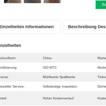
Be
Einzelheiten Informationen
Beschreibung Des
inzelheiten
rkunftsort
China
Mark
rtifizierung
ISO MTC
Mode
renze:
Mühlkante Spaltkante
Tinkn
ezieller Service:
Vollständige Inspektion
Dicht
rteil:
Hoher Kostenverlauf
Koste