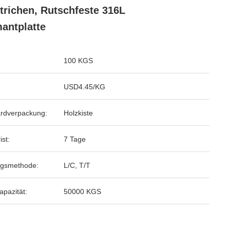
trichen, Rutschfeste 316L
antplatte
100 KGS
USD4.45/KG
rdverpackung:
Holzkiste
ist:
7 Tage
ngsmethode:
L/C, T/T
apazität:
50000 KGS