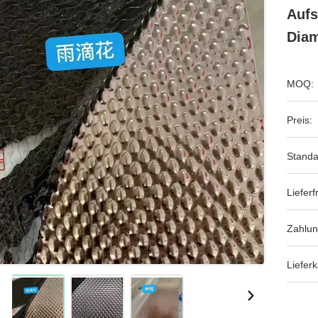
Aufs
Diam
MOQ:
Preis:
Standa
Lieferfr
Zahlu
Lieferk