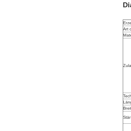
Di
Erz
Art 
Mate
Zul
Tec
Län
Brei
Stä