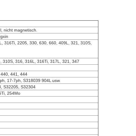
l, nicht magnetisch.
gxin
, 316Ti, 2205, 330, 630, 660, 409L, 321, 310S,
0, 310S, 316, 316L, 316Ti, 317L, 321, 347
 440, 441, 444
4ph, 17-7ph, S318039 904L usw.
3, S32205, S32304
16Ti, 254Mo