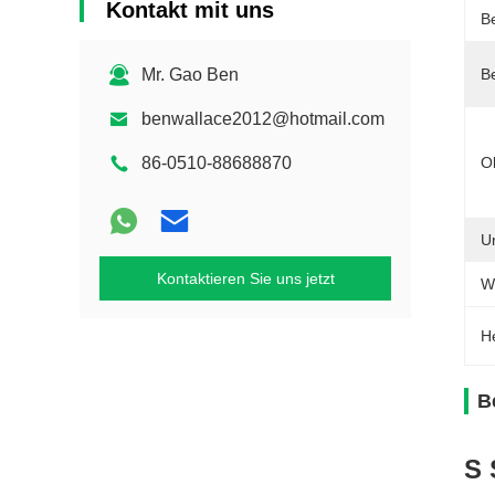
Kontakt mit uns
B
Mr. Gao Ben
B
benwallace2012@hotmail.com
86-0510-88688870
O
U
Kontaktieren Sie uns jetzt
W
H
B
S 