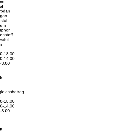
om
el
ybdän
gan
kstoff
zium
sphor
enstoff
wefel
n
0-18.00
0-14.00
-3.00
45
leichsbetrag
L
0-18.00
0-14.00
-3.00
45