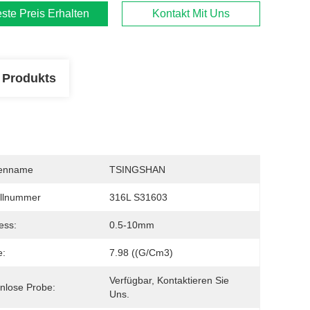
ste Preis Erhalten
Kontakt Mit Uns
 Produkts
enname
TSINGSHAN
llnummer
316L S31603
ess:
0.5-10mm
e:
7.98 ((g/cm3)
Verfügbar, Kontaktieren Sie 
nlose Probe:
Uns.