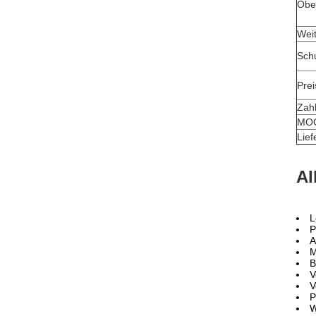
Obe
Weit
Sch
Prei
Zah
MO
Lief
Al
L
P
A
M
B
V
V
P
W