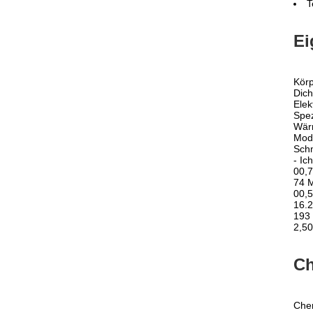
T
Ei
Körp
Dich
Elek
Spe
Wärm
Modu
Sch
- Ic
00,7
74 
00,5
16.2
193
2,50
Ch
Che