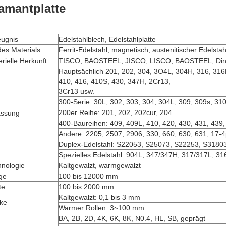
amantplatte
eugnis
Edelstahlblech, Edelstahlplatte
des Materials
Ferrit-Edelstahl, magnetisch; austenitischer Edelstah
rielle Herkunft
TISCO, BAOSTEEL, JISCO, LISCO, BAOSTEEL, Din
Hauptsächlich 201, 202, 304, 3O4L, 304H, 316, 316L
410, 416, 410S, 430, 347H, 2Cr13,
3Cr13 usw.
300-Serie: 30L, 302, 303, 304, 304L, 309, 309s, 31
200er Reihe: 201, 202, 202cur, 204
assung
400-Baureihen: 409, 409L, 410, 420, 430, 431, 439,
Andere: 2205, 2507, 2906, 330, 660, 630, 631, 17-
Duplex-Edelstahl: S22053, S25073, S22253, S3180
Spezielles Edelstahl: 904L, 347/347H, 317/317L, 3
hnologie
Kaltgewalzt, warmgewalzt
ge
100 bis 12000 mm
te
100 bis 2000 mm
Kaltgewalzt: 0,1 bis 3 mm
rke
Warmer Rollen: 3~100 mm
BA, 2B, 2D, 4K, 6K, 8K, N0.4, HL, SB, geprägt