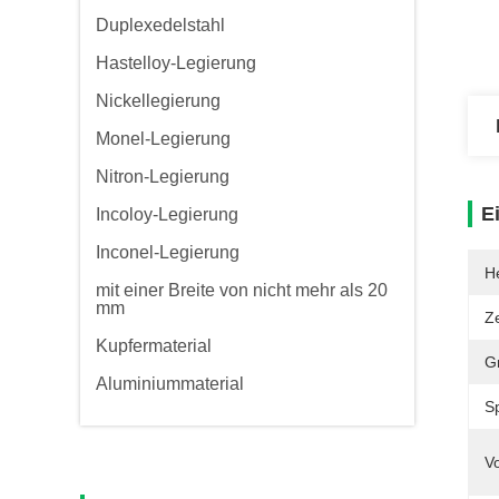
Duplexedelstahl
Hastelloy-Legierung
Nickellegierung
Monel-Legierung
Nitron-Legierung
E
Incoloy-Legierung
Inconel-Legierung
He
mit einer Breite von nicht mehr als 20
mm
Ze
Kupfermaterial
G
Aluminiummaterial
Sp
Vo