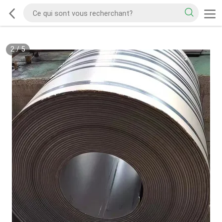
2
/
5