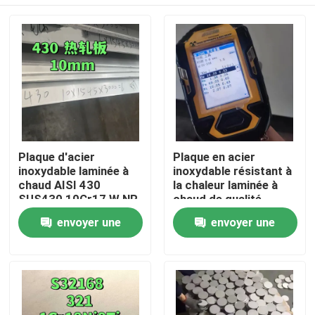
Plaque d'acier
Plaque en acier
inoxydable laminée à
inoxydable résistant à
chaud AISI 430
la chaleur laminée à
SUS430 10Cr17 W.NR
chaud de qualité
1.4016 Surface NO.1
253MA / S30815 avec
À la maison
envoyer une
envoyer une
10*1500*6000
surface de décapage
demande
demande
Produits
Vidéos