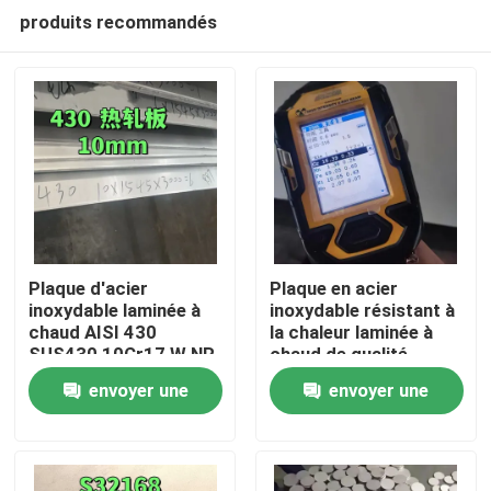
produits recommandés
Plaque d'acier
Plaque en acier
inoxydable laminée à
inoxydable résistant à
chaud AISI 430
la chaleur laminée à
À la maison
SUS430 10Cr17 W.NR
chaud de qualité
1.4016 Surface NO.1
253MA / S30815 avec
envoyer une
envoyer une
10*1500*6000
surface de décapage
Produits
demande
demande
Vidéos