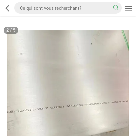
2
/
5