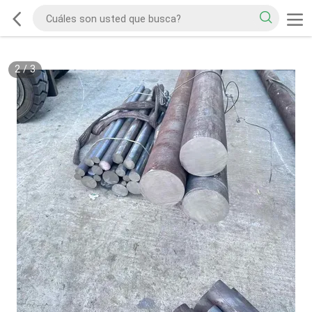
2
/
3