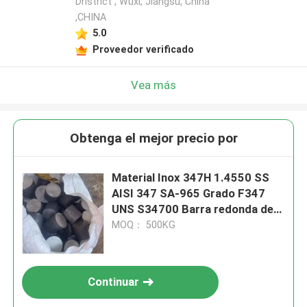
Dristrict , Wuxi, Jiangsu, China
,CHINA
5.0
Proveedor verificado
Vea más
Obtenga el mejor precio por
Material Inox 347H 1.4550 SS
AISI 347 SA-965 Grado F347
UNS S34700 Barra redonda de
acero inoxidable
MOQ： 500KG
Continuar