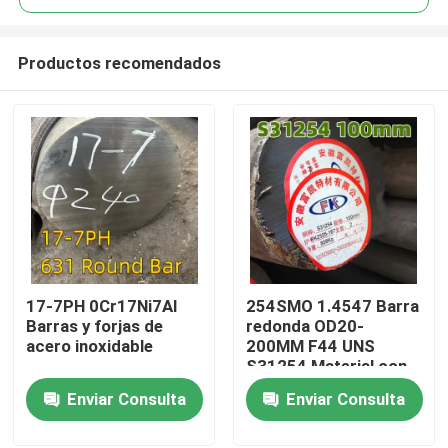
Productos recomendados
17-7PH 0Cr17Ni7Al
254SMO 1.4547 Barra
En casa
Barras y forjas de
redonda OD20-
acero inoxidable
200MM F44 UNS
S31254 Material con
Productos
certificado de 3.1
Enviar Consulta
Enviar Consulta
molino
Los vídeos