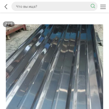
2
/
5