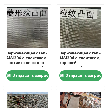
Нержавеющая сталь
Нержавеющая сталь
AISI304 с тиснением
AISI304 с тиснением,
против отпечатков
хорошей
пальцев толщиной
износостойкостью и
0,4 - 3,0 мм для
рельефной
Отправить запрос
Отправить запрос
Домой
архитектурных
поверхностью для
применений
декоративных
применений
Продукты
Видеозаписи