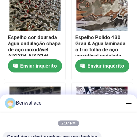
Sobre nós
Visita à fábrica
Espelho cor dourada
Espelho Polido 430
água ondulação chapa
Grau A água laminada
de aço inoxidável
a frio folha de aço
AISI304 AISI316L
inoxidável ondulada
Controle de qualidade
para decoração de
com cor PVD
Enviar inquérito
Enviar inquérito
teto
Contacte-nos
Notícias
Benwallace
Casos
2:37 PM
Solicite um orçamento