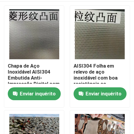
Chapa de Aço
AISI304 Folha em
Inoxidável AISI304
relevo de aço
Embutida Anti-
inoxidável com boa
Impressão Digital com
resistência ao
Espessura de 0,4 - 3,0
desgaste e superfície
Enviar inquérito
Enviar inquérito
Para casa
mm para Aplicações
em relevo para
Arquitetônicas
aplicações
decorativas
Produtos
Vídeos