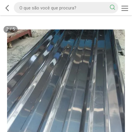
2
/
5