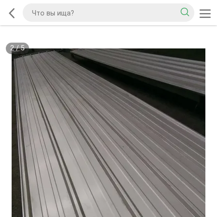
2
/
5