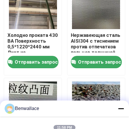
О нас
экскурсия по заводу
Холодно проката 430
Нержавеющая сталь
BA Поверхность
AISI304 с тиснением
0,5*1220*2440 мм
против отпечатков
Лист из
пальцев толщиной
Контроль качества
нержавеющей стали
0,4 - 3,0 мм для
Отправить запрос
Отправить запрос
с зеркальной
архитектурных
поверхностью 6K
применений
Свяжитесь с нами
Новости
Случаи
Benwallace
Запросите цитату
11:58 PM