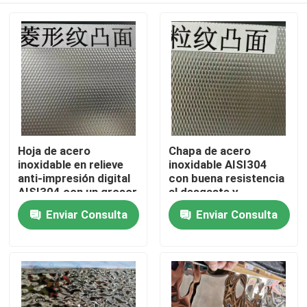
Hoja de acero
Chapa de acero
inoxidable en relieve
inoxidable AISI304
anti-impresión digital
con buena resistencia
AISI304 con un grosor
al desgaste y
de 0,4 a 3,0 mm para
superficie grabada
Enviar Consulta
Enviar Consulta
En casa
aplicaciones
para aplicaciones
arquitectónicas
decorativas
Productos
Los vídeos