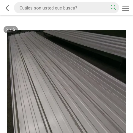
2
/
5