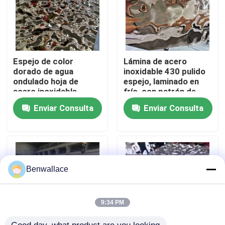
Sobre nosotros
recorrido por la fábrica
Espejo de color
Lámina de acero
dorado de agua
inoxidable 430 pulido
ondulado hoja de
espejo, laminado en
acero inoxidable
frío, con patrón de
Control de calidad
AISI304 AISI316L
onda de agua y color
Enviar Consulta
Enviar Consulta
para la decoración del
PVD
techo
Contacta con nosotros
Noticias
Benwallace
Casos de trabajo
9:34 PM
Solicitar una cita