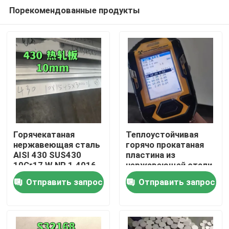
Порекомендованные продукты
Горячекатаная
Теплоустойчивая
нержавеющая сталь
горячо прокатаная
AISI 430 SUS430
пластина из
Домой
10Cr17 W.NR 1.4016
нержавеющей стали
толщиной
класса 253MA /
Отправить запрос
Отправить запрос
10*1500*6000 с
S30815 с
Продукты
поверхностью №1
поверхностью
маринования
Видеозаписи