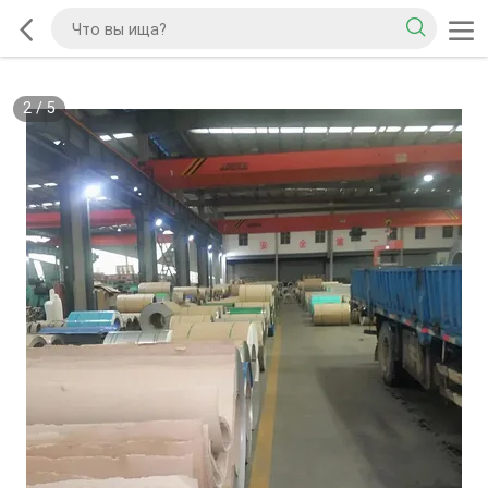
2
/
5