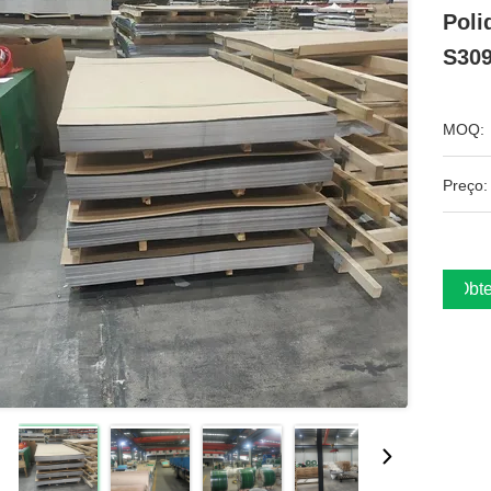
Poli
S30
MOQ:
Preço:
Obte