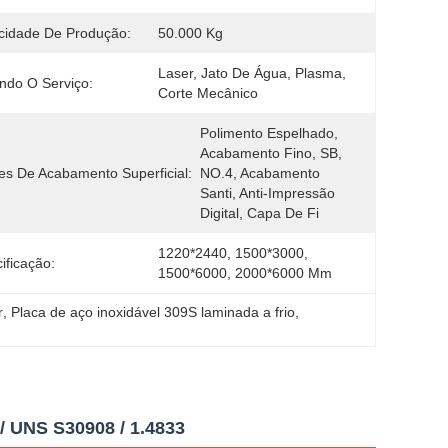
cidade De Produção:
50.000 Kg
Laser, Jato De Água, Plasma, 
ndo O Serviço:
Corte Mecânico
Polimento Espelhado, 
Acabamento Fino, SB, 
s De Acabamento Superficial:
NO.4, Acabamento 
Santi, Anti-Impressão 
Digital, Capa De Fi
1220*2440, 1500*3000, 
ificação:
1500*6000, 2000*6000 Mm
r
, 
Placa de aço inoxidável 309S laminada a frio
, 
/ UNS S30908 / 1.4833