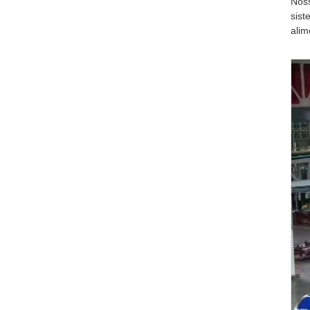
Noss
sist
alim