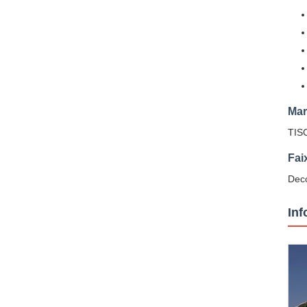
Mar
TIS
Fai
Deco
In