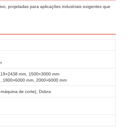
tivo, projetadas para aplicações industriais exigentes que
m
 1219×2438 mm, 1500×3000 mm
m, 1800×6000 mm, 2000×6000 mm
, máquina de corte), Dobra