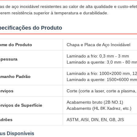
as de aço inoxidável resistentes ao calor de alta qualidade e custo-efe
erem resistência superior à temperatura e durabilidade.
ecificações do Produto
ome do Produto
Chapa e Placa de Aço Inoxidável
Laminado a frio: 0,3 mm - 3 mm
spessura
Laminado a quente: 3,0 mm - 80 m
Laminado a frio: 1000×2000 mm,
amanho Padrão
Laminado a quente: 1500×6000 m
rviços
Corte (corte a laser, corte a plasma
Acabamento bruto (2B NO.1)
rviços de Superfície
Acabamento (HL 8K Xadrez, etc.)
adrões
ASTM, AISI, DIN, EN, GB, JIS
us Disponíveis