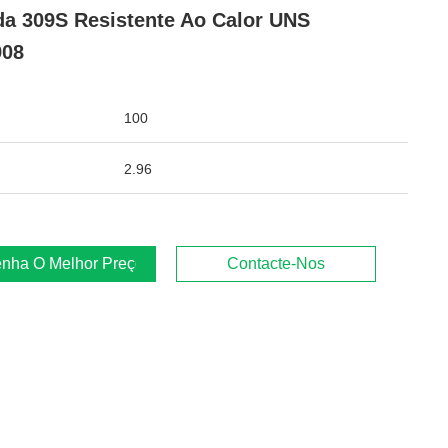
da 309S Resistente Ao Calor UNS
908
100
2.96
nha O Melhor Preço
Contacte-Nos