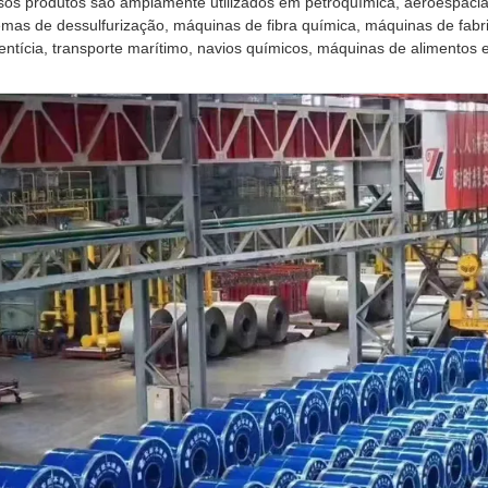
os produtos são amplamente utilizados em petroquímica, aeroespacial,
emas de dessulfurização, máquinas de fibra química, máquinas de fabr
entícia, transporte marítimo, navios químicos, máquinas de alimentos