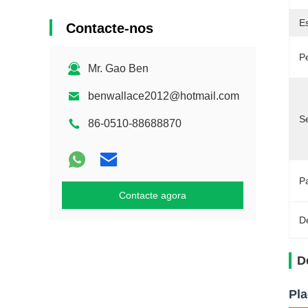
E
Contacte-nos
P
Mr. Gao Ben
benwallace2012@hotmail.com
S
86-0510-88688870
P
Contacte agora
D
D
Pla