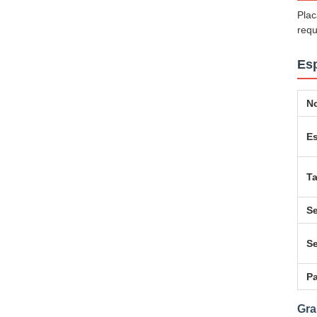
Plac
requ
Esp
N
E
T
Se
Se
P
Gra