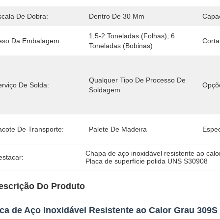
scala De Dobra:
Dentro De 30 Mm
Capa
1,5-2 Toneladas (folhas), 6 
eso Da Embalagem:
Corta
Toneladas (bobinas)
Qualquer Tipo De Processo De 
erviço De Solda:
Opçõe
Soldagem
acote De Transporte:
Palete De Madeira
Espec
Chapa de aço inoxidável resistente ao calo
estacar:
Placa de superfície polida UNS S30908
escrição Do Produto
ca de Aço Inoxidável Resistente ao Calor Grau 309S 