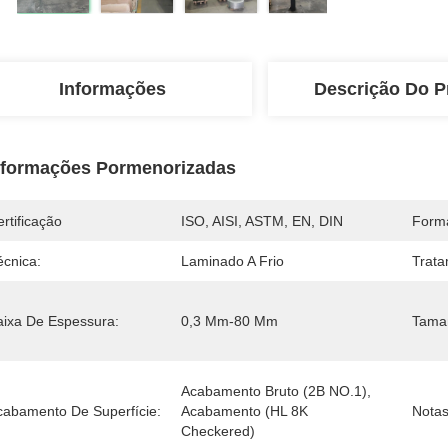
Informações
Descrição Do P
nformações Pormenorizadas
rtificação
ISO, AISI, ASTM, EN, DIN
Form
écnica:
Laminado A Frio
Trata
aixa De Espessura:
0,3 Mm-80 Mm
Tama
Acabamento Bruto (2B NO.1), 
cabamento De Superfície:
Acabamento (HL 8K 
Notas
Checkered)