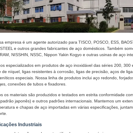
sa empresa é um agente autorizado para TISCO, POSCO, ESS, BA
STEEL e outros grandes fabricantes de aço domésticos. Também s
AM, NISSHIN, NSSC, Nippon Yakin Kogyo e outras usinas de aço int
s especializados em produtos de aço inoxidável das séries 200, 300 e
 de níquel, ligas resistentes à corrosão, ligas de precisão, aços de lig
eníticos especiais. Nossa linha de produtos inclui aço redondo, forjado
ges, conexões de tubos e fixadores.
s os materiais são produzidos e testados em estrita conformidade 
(padrão japonês) e outros padrões internacionais. Mantemos um extenso
eratura e chapas de aço importadas em várias especificações, junt
rte.
icações Industriais