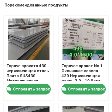
Порекомендованные продукты
Горяче проката 430
Горячее прокат No 1
нержавеющая сталь
Окончание класса
Плита SUS430
430 Нержавеющая
Домой
Металлическая
сталь 3.0 - 10,0 мм
плита 8*1500*6000
SS 430 Плита от
Отправить запрос
Отправить запрос
мм с поверхностью
TISCO
Продукты
NO.1
Видеозаписи