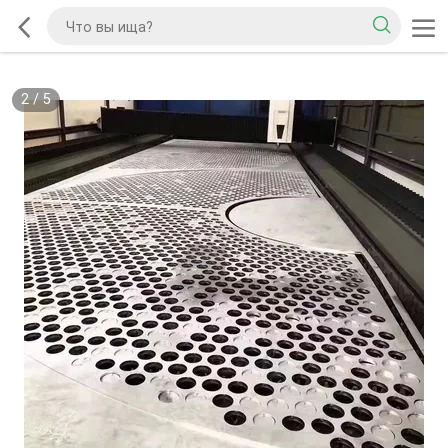
2
/
5