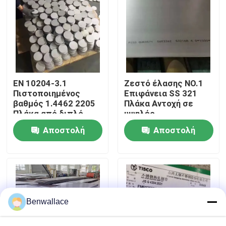
Σχετικά με εμάς
περιοδεία στο εργοστάσιο
EN 10204-3.1
Ζεστό έλασης NO.1
Έλεγχος ποιότητας
Πιστοποιημένος
Επιφάνεια SS 321
βαθμός 1.4462 2205
Πλάκα Αντοχή σε
Πλάκα από διπλό
υψηλές
ανοξείδωτο χάλυβα
θερμοκρασίες
Επικοινωνήστε μαζί μας
Αποστολή
Αποστολή
με τεχνική θερμής
1.4541 Πλάκα από
έλασης
ανοξείδωτο χάλυβα
ερώτησης
ερώτησης
Ειδήσεις
Υποθέσεις
Benwallace
Ζητήστε μια προσφορά