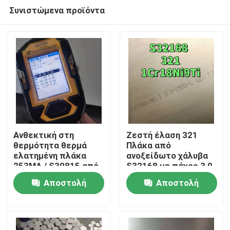
Συνιστώμενα προϊόντα
Ανθεκτική στη
Ζεστή έλαση 321
θερμότητα θερμά
Πλάκα από
ελατημένη πλάκα
ανοξείδωτο χάλυβα
Σπίτι
253MA / S30815 από
S32168 με πάχος 3,0
ανοξείδωτο χάλυβα
- 80,0 mm και αντοχή
Αποστολή
Αποστολή
με επιφάνεια
στη διάβρωση
Προϊόντα
αλάτισης
ερώτησης
ερώτησης
Βίντεο