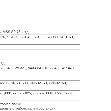
 MSS SP 75 и т.д.
20, SCH30, SCH40, SCH60, SCH80, SCH160,
т.д.
6L, A403 WP321, A403 WP310S, A403 WP347H,
32205, UNS31500, UNS32750, UNS32760,
loy800, incoloy 825, incoloy 800H, C22, C-276,
окосмическая
зовые отработки;электростанции;