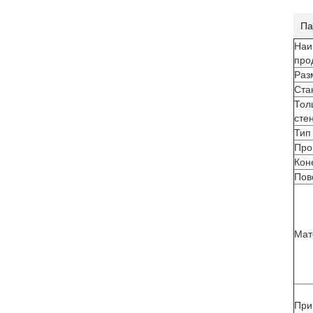
Па
Наи
про
Раз
Ста
Тол
сте
Тип
Про
Кон
Пов
Мат
При