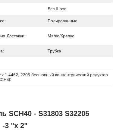
Без Швов
ce:
Полированные
ия Доставки:
Мягко/крепко
а:
Трубка
ex 1.4462
, 
2205 бесшовный концентрический редуктор
 SCH40
ь SCH40 - S31803 S32205
3 "х 2"