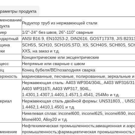
раметры продукта
менование
Редуктор труб из нержавеющей стали
дукта
мер
1/2"-24" без швов, 26"-110" сварные
ндартный
ANSI B16.9, EN10253-2, DIN2616, GOST17378, JIS B2313,
щина
SCH5S, SCH10, SCH10S,STD, XS, SCH40S, SCH80S, SCH
нки
XXS, на заказ и т.д.
Концентрические или эксцентрические
цесс
Непрямые или сварные с швом
ец
Конец бубеля/BE/позаподняя сварка
ерхность
маринованные, песчаные, полированные, зеркальные и 
Нержавеющая сталь: A403 WP304/304L, A403 WP316/31
A403 WP316Ti, A403 WP317, 904L,
1.4301,1.4307,1.4401,1.4571,1.4541, 254Mo и т.д.
ериал
Нержавеющая сталь двойной формы: UNS31803, , UNS
1.4462,1.4410,1.4501 и т.д.
Никелевая сплав: inconel600, inconel625, inconel690, inco
Monel400, Alloy20 и т.д.
Нефтехимическая промышленность;авиационная и аэр
менение
промышленность;фармацевтическая промышленность;га