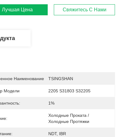
Лучшая Цена
Свяжитесь С Нами
дукта
енное Наименование
TSINGSHAN
р Модели
2205 S31803 S32205
рантность:
1%
Холодные Проката / 
ние:
Холодные Протяжки
тание:
NDT, IBR