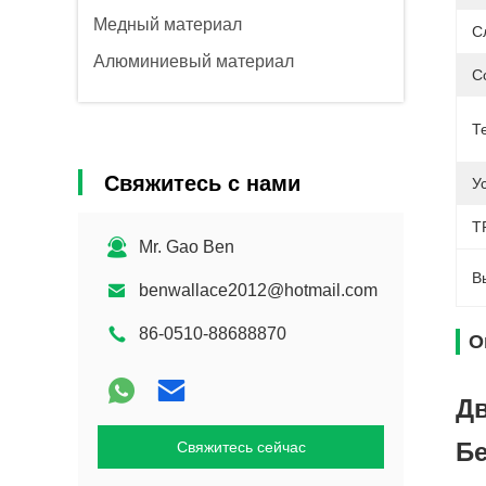
Медный материал
С
Алюминиевый материал
С
Т
Свяжитесь с нами
У
TP
Mr. Gao Ben
В
benwallace2012@hotmail.com
86-0510-88688870
О
Дв
Бе
Свяжитесь сейчас