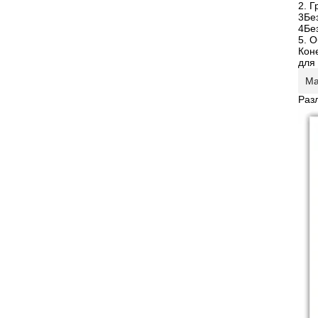
2. 
3Бе
4Бе
5. 
Кон
для
Ма
Раз