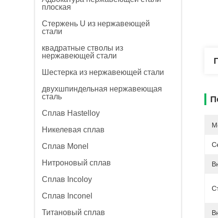
плоская
Стержень U из нержавеющей
стали
квадратные стволы из
нержавеющей стали
Шестерка из нержавеющей стали
двухшпиндельная нержавеющая
сталь
П
Сплав Hastelloy
М
Никелевая сплав
С
Сплав Monel
Нитроновый сплав
В
Сплав Incoloy
С
Сплав Inconel
Титановый сплав
В