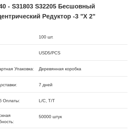
40 - S31803 S32205 Бесшовный
ентрический Редуктор -3 "х 2"
100 шт.
USD5/PCS
ртная Упаковка:
Деревянная коробка
оставки:
7 дней
б Оплаты:
L/C, T/T
скная
50000 штук
бность: