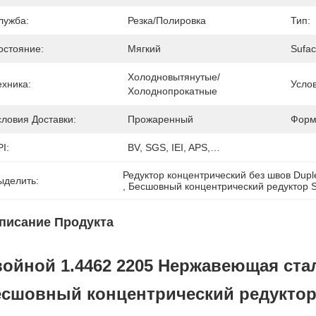
лужба:
Резка/полировка
Тип:
остояние:
Мягкий
Sufac
Холодновытянутые/
ехника:
Услов
Холоднопрокатные
словия Доставки:
Прожаренный
Форм
I:
BV, SGS, IEI, APS,…
Редуктор концентрический без швов Dupl
ыделить:
, 
Бесшовный концентрический редуктор
писание Продукта
ойной 1.4462 2205 Нержавеющая стал
сшовный концентрический редуктор -