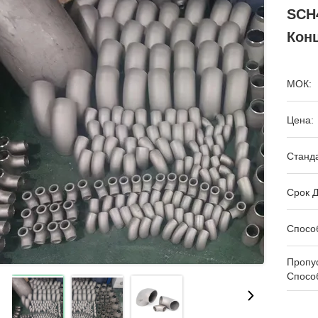
SCH
Конц
МОК:
Цена:
Станда
Срок Д
Спосо
Пропу
Спосо