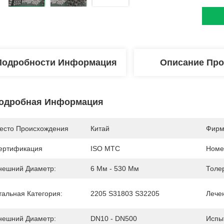
Подробности Информация
Описание Про
одробная Информация
есто Происхождения
Китай
Фирм
ертификация
ISO MTC
Номе
нешний Диаметр:
6 Мм - 530 Мм
Толе
тальная Категория:
2205 S31803 S32205
Лече
нешний Диаметр:
DN10 - DN500
Испы