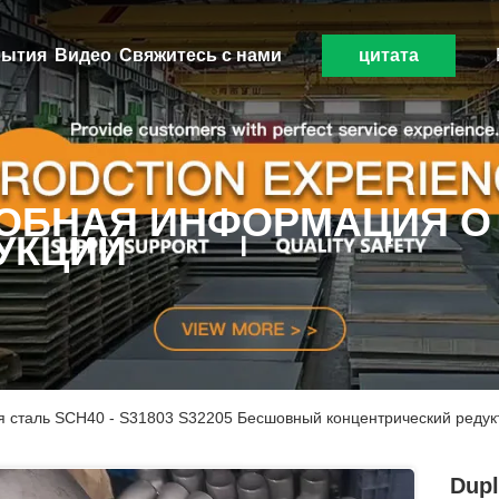
ытия
Видео
Свяжитесь с нами
цитата
ОБНАЯ ИНФОРМАЦИЯ О
УКЦИИ
 сталь SCH40 - S31803 S32205 Бесшовный концентрический редукто
Dup