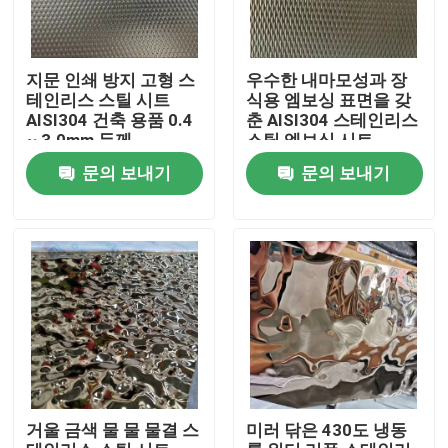
지문 인쇄 방지 고형 스
우수한 내마모성과 장
테인리스 스틸 시트
식용 엠보싱 표면을 갖
AISI304 건축 용품 0.4
춘 AISI304 스테인리스
~ 3.0mm 두께
스틸 엠보싱 시트
문의 보내기
문의 보내기
집
제품
거울 금색 물 물 물결 스
미러 닦은 430도 냉동
비디오