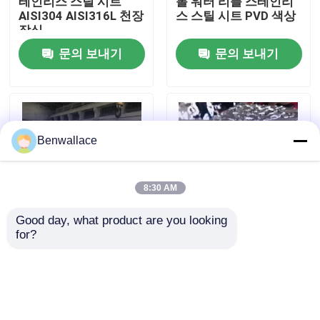
테인리스 스틸 시트
롤 워터 리플 스테인리
AISI304 AISI316L 천장
스 스틸 시트 PVD 색상
장식
우리 에 관한 것
문의 보내기
문의 보내기
공장 투어
품질 관리
Benwallace
저희와 연락
8:30 AM
Good day, what product are you looking 
뉴스
for?
JIS 마크 스테인리스 스
304 미러 워터 립플러
틸 워터 리플 폴리싱 시
스테인리스 스틸 시트
트 0.4 - 1.5mm 두께
로즈 골드 0.3-2.0mm
사건
(식당용)
냉간 압연
문의 보내기
문의 보내기
인용 을 요청 하십시오