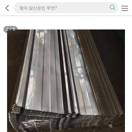
2
/
5