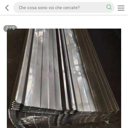
2
/
5