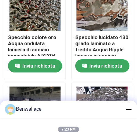
Su di noi
visita della fabbrica
Specchio colore oro
Specchio lucidato 430
Acqua ondulata
grado laminato a
lamiera di acciaio
freddo Acqua Ripple
inossidabile AISI304
lamiera in acciaio
Controllo della qualità
AISI316L per la
inossidabile con
Invia richiesta
Invia richiesta
decorazione del
colore PVD
soffitto
Contattaci
Notizie
Benwallace
Casi
7:23 PM
Chiedi un preventivo