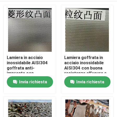
Lamiera in acciaio
Lamiera goffrata in
inossidabile AISI304
acciaio inossidabile
goffrata anti-
AISI304 con buona
impronta con
resistenza all'usura e
spessore da 0,4 a 3,0
superficie goffrata
Invia richiesta
Invia richiesta
Casa.
mm per applicazioni
per applicazioni
architettoniche
decorative
Prodotti
Video