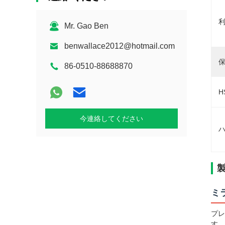
利
Mr. Gao Ben
benwallace2012@hotmail.com
保
86-0510-88688870
H
今連絡してください
ハ
ミ
プレ
す。