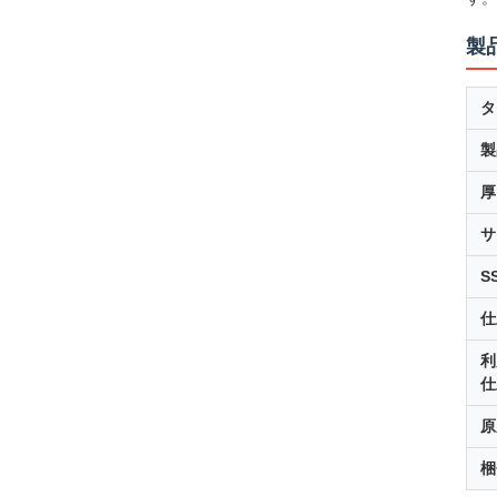
製
タ
製
厚
サ
S
仕
利
仕
原
梱