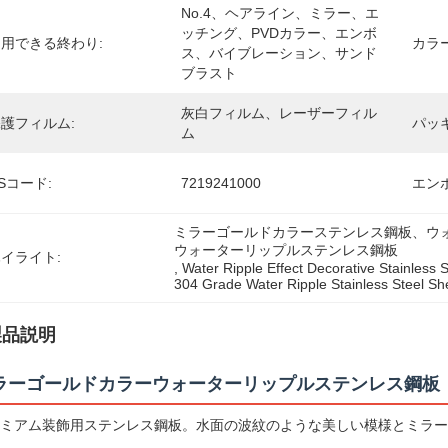
No.4、ヘアライン、ミラー、エ
ッチング、PVDカラー、エンボ
用できる終わり:
カラ
ス、バイブレーション、サンド
ブラスト
灰白フィルム、レーザーフィル
護フィルム:
パッ
ム
Sコード:
7219241000
エン
ミラーゴールドカラーステンレス鋼板、ウォ
ウォーターリップルステンレス鋼板
イライト:
, 
Water Ripple Effect Decorative Stainless 
304 Grade Water Ripple Stainless Steel Sh
製品説明
ラーゴールドカラーウォーターリップルステンレス鋼板
ミアム装飾用ステンレス鋼板。水面の波紋のような美しい模様とミラー