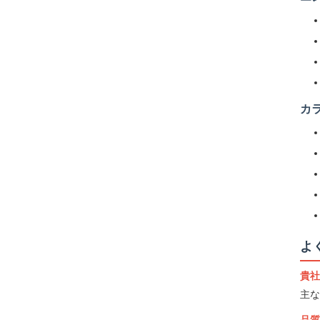
カ
よ
貴社
主な