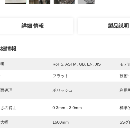
詳細 情報
製品説明
詳細情報
証明
RoHS, ASTM, GB, EN, JIS
モデ
:
フラット
技術:
面処理:
ポリッシュ
利用
さの範囲:
0.3mm - 3.0mm
標準
大幅:
1500mm
SSグ