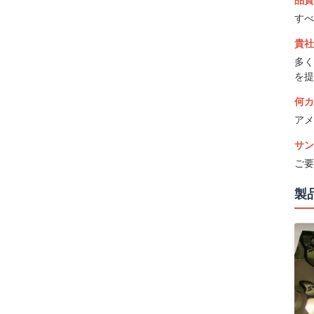
品質
すべ
貴社
多く
を提
何カ
アメ
サン
ご要
製