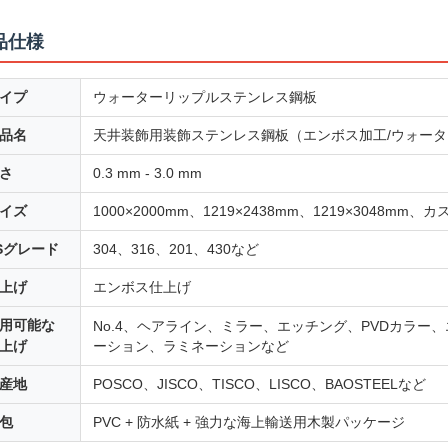
品仕様
イプ
ウォーターリップルステンレス鋼板
品名
天井装飾用装飾ステンレス鋼板（エンボス加工/ウォー
さ
0.3 mm - 3.0 mm
イズ
1000×2000mm、1219×2438mm、1219×3048m
Sグレード
304、316、201、430など
上げ
エンボス仕上げ
用可能な
No.4、ヘアライン、ミラー、エッチング、PVDカラ
上げ
ーション、ラミネーションなど
産地
POSCO、JISCO、TISCO、LISCO、BAOSTEELなど
包
PVC + 防水紙 + 強力な海上輸送用木製パッケージ