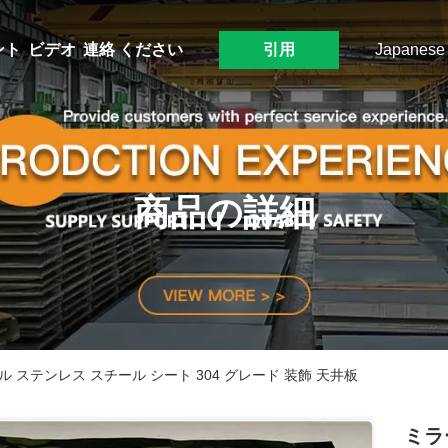
ント
ビデオ
連絡 ください
引用
Japanese
商品の詳細
 ステンレス スチール シート 304 グレード 装飾 天井板
ミラ