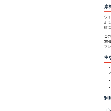
素
ウォ
加え
紋に
この
30
フレ
主
利
エ