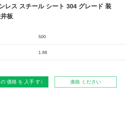
ンレス スチール シート 304 グレード 装
天井板
500
1.88
 の 価格 を 入手 する
連絡 ください