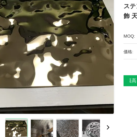
ステ
飾 
MOQ:
価格:
最高