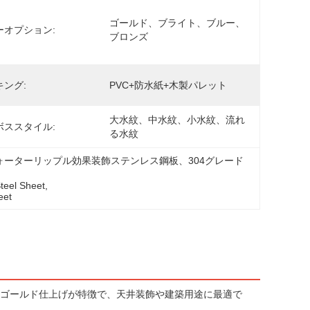
ゴールド、ブライト、ブルー、
ーオプション:
ブロンズ
キング:
PVC+防水紙+木製パレット
大水紋、中水紋、小水紋、流れ
ボススタイル:
る水紋
ーターリップル効果装飾ステンレス鋼板、304グレード
Steel Sheet
, 
eet
ゴールド仕上げが特徴で、天井装飾や建築用途に最適で