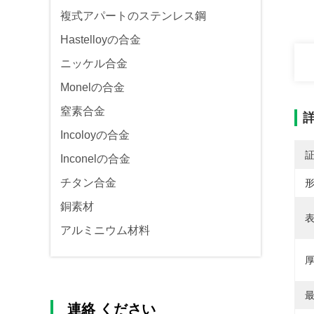
複式アパートのステンレス鋼
Hastelloyの合金
ニッケル合金
Monelの合金
窒素合金
Incoloyの合金
Inconelの合金
チタン合金
形
銅素材
表
アルミニウム材料
厚
最
連絡 ください