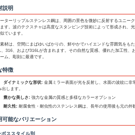
材説明
ーターリップルステンレス鋼は、周囲の景色を微妙に反射するユニーク
ます。波のテクスチャは高度なスタンピング技術によって形成され、光
似ています。
素材は、空間にまばゆいばかりの、鮮やかでハイエンドな雰囲気をもた
4L、316、および316Lが含まれます。その自然な質感、優れた加工
ーム、彫刻に最適です。
な特徴
ダイナミックな形状:
金属ミラー表面が光を反射し、水面の波紋に非
み出します。
豊かな美しさ:
強力な金属の質感と多様なカラーオプション
耐久性:
耐腐食性・耐虫性のステンレス鋼は、長年の使用後も元の外
用可能なバリエーション
ンボススタイル別