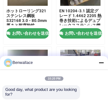
ホットローリング321
EN 10204-3.1 認定グ
わたしたち に つい て
ステンレス鋼板
レード 1.4462 2205 熱
S32168 3.0 - 80.0mm
巻き技術によるデュプ
厚さと耐腐蝕性
レックスステンレス鋼
工場ツアー
板
お問い合わせを送信
お問い合わせを送信
品質管理
連絡 ください
Benwallace
ニュース
10:20 PM
Good day, what product are you looking 
事件
for?
ホットロール NO.1 表
ホットロール 430ステ
面 SS 321 プレート 高
ンレス鋼板 SUS430 メ
温耐性 1.4541 ステン
タル板
引金 を 求め て ください