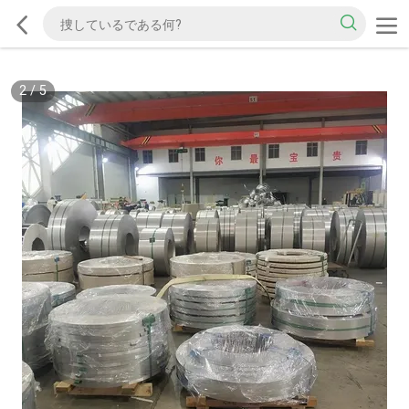
3
/
5