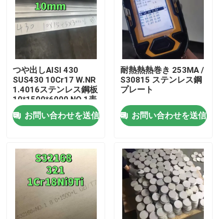
つや出しAISI 430
耐熱熱熱巻き 253MA /
SUS430 10Cr17 W.NR
S30815 ステンレス鋼
1.4016ステンレス鋼板
プレート
10*1500*6000 NO.1表
面
お問い合わせを送信
お問い合わせを送信
家へ
製品
ビデオ