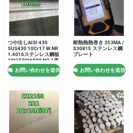
つや出しAISI 430
耐熱熱熱巻き 253MA /
SUS430 10Cr17 W.NR
S30815 ステンレス鋼
1.4016ステンレス鋼板
プレート
10*1500*6000 NO.1表
面
お問い合わせを送信
お問い合わせを送信
家へ
製品
ビデオ