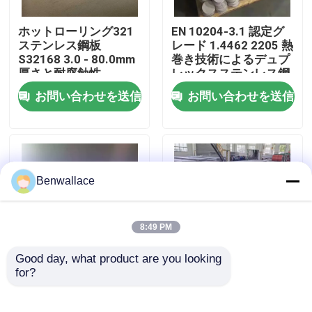
ホットローリング321
EN 10204-3.1 認定グ
わたしたち に つい て
ステンレス鋼板
レード 1.4462 2205 熱
S32168 3.0 - 80.0mm
巻き技術によるデュプ
厚さと耐腐蝕性
レックスステンレス鋼
工場ツアー
板
お問い合わせを送信
お問い合わせを送信
品質管理
連絡 ください
Benwallace
ニュース
8:49 PM
Good day, what product are you looking 
事件
for?
ホットロール NO.1 表
ホットロール 430ステ
面 SS 321 プレート 高
ンレス鋼板 SUS430 メ
温耐性 1.4541 ステン
タル板
引金 を 求め て ください