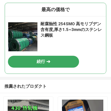
最高の価格で
耐腐蝕性 254SMO 高モリブデン
含有度,厚さ1.5~3mmのステンレ
ス鋼板
続行
推薦されたプロダクト