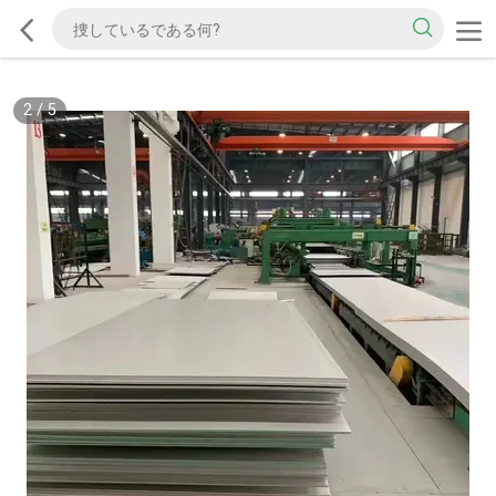
2
/
5