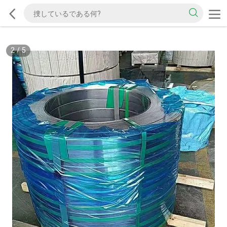
2
/
5