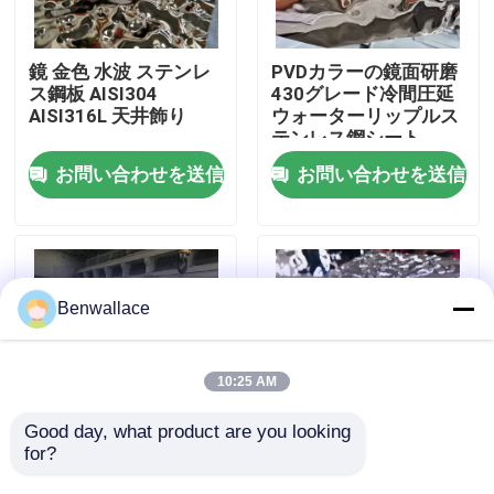
わたしたち に つい て
鏡 金色 水波 ステンレ
PVDカラーの鏡面研磨
ス鋼板 AISI304
430グレード冷間圧延
AISI316L 天井飾り
ウォーターリップルス
工場ツアー
テンレス鋼シート
お問い合わせを送信
お問い合わせを送信
品質管理
連絡 ください
Benwallace
ニュース
10:25 AM
事件
Good day, what product are you looking 
for?
JIS規格認証 鏡面仕上
304 ミラー水リップラ
げ ウォーターリップル
ーのステンレス鋼シー
引金 を 求め て ください