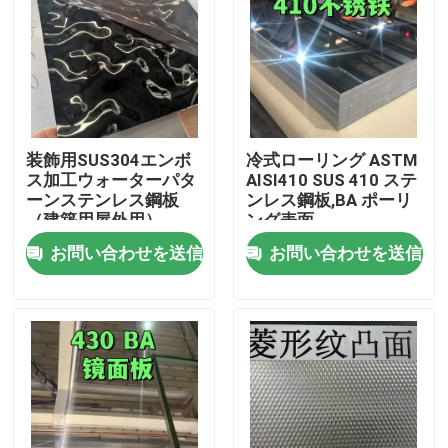
装飾用SUS304エンボ
冷式ローリング ASTM
ス加工ウォーターパタ
AISI410 SUS 410 ステ
ーンステンレス鋼板
ンレス鋼板,BA ポーリ
（建築用屋外用）
ング表面
0.8*1220*2440
お問い合わせを送信
お問い合わせを送信
家へ
製品
ビデオ