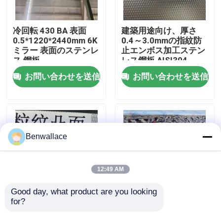
わたしたち に つい て
冷回転 430 BA 表面
建築用途向け、厚さ
0.5*1220*2440mm 6K
0.4～3.0mmの指紋防
ミラー 表面のステンレ
止エンボス加工ステン
工場ツアー
ス 鋼板
レス鋼板 AISI304
お問い合わせを送信
お問い合わせを送信
品質管理
連絡 ください
Benwallace
ニュース
12:49 AM
事件
Good day, what product are you looking 
for?
A
鏡 金色 水波 ステンレ
ス鋼板 AISI304
引金 を 求め て ください