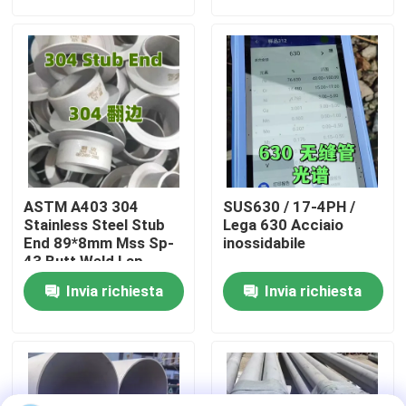
114mm
Su di noi
visita della fabbrica
Controllo della qualità
ASTM A403 304
SUS630 / 17-4PH /
Contattaci
Stainless Steel Stub
Lega 630 Acciaio
End 89*8mm Mss Sp-
inossidabile
43 Butt Weld Lap
Joint Stub End (Type
Notizie
Invia richiesta
Invia richiesta
corto)
Casi
Chiedi un preventivo