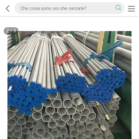
2
/
3