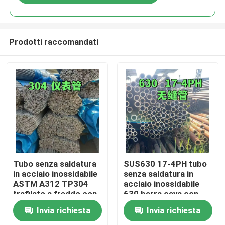
Prodotti raccomandati
Casa.
Tubo senza saldatura
SUS630 17-4PH tubo
in acciaio inossidabile
senza saldatura in
ASTM A312 TP304
acciaio inossidabile
Prodotti
trafilato a freddo con
630 barra cava con
trattamento
tecnica a freddo
Invia richiesta
Invia richiesta
superficiale di
Video
decapaggio OD 6-