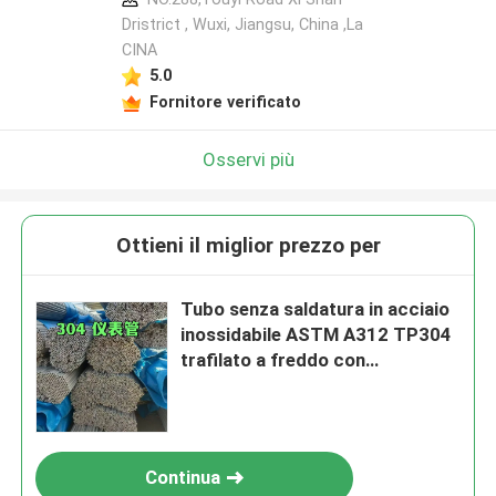
Dristrict , Wuxi, Jiangsu, China ,La
CINA
5.0
Fornitore verificato
Osservi più
Ottieni il miglior prezzo per
Tubo senza saldatura in acciaio
inossidabile ASTM A312 TP304
trafilato a freddo con
trattamento superficiale di
decapaggio OD 6-114mm
Continua