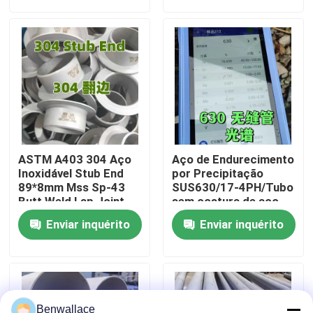
114mm
Sobre nós
Visita à fábrica
Controle de qualidade
ASTM A403 304 Aço
Aço de Endurecimento
Contacte-nos
Inoxidável Stub End
por Precipitação
89*8mm Mss Sp-43
SUS630/17-4PH/Tubo
Butt Weld Lap Joint
sem costura de aço
Stub End (Tipo Curto)
inoxidável da liga 630
Notícias
Enviar inquérito
Enviar inquérito
estirado a frio
Casos
Solicite um orçamento
Benwallace