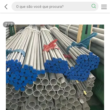
2
/
3