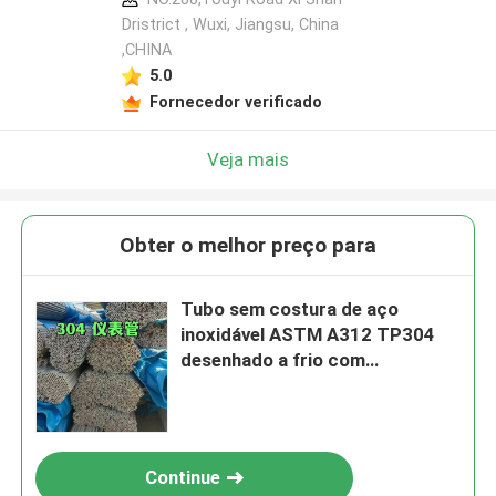
Dristrict , Wuxi, Jiangsu, China
,CHINA
5.0
Fornecedor verificado
Veja mais
Obter o melhor preço para
Tubo sem costura de aço
inoxidável ASTM A312 TP304
desenhado a frio com
tratamento de superfície de
decapagem OD 6-114mm
Continue