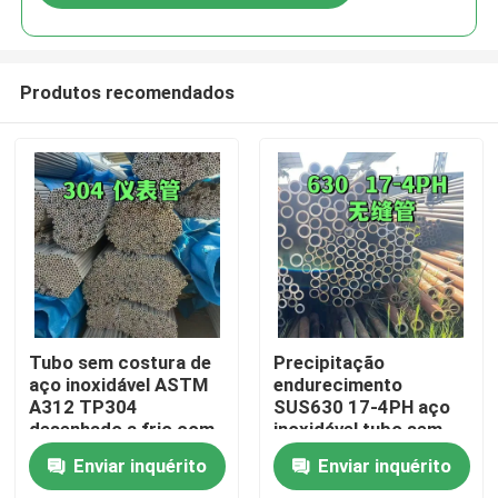
Produtos recomendados
Para casa
Tubo sem costura de
Precipitação
aço inoxidável ASTM
endurecimento
A312 TP304
SUS630 17-4PH aço
Produtos
desenhado a frio com
inoxidável tubo sem
tratamento de
costura 630 barra oca
Enviar inquérito
Enviar inquérito
superfície de
com técnica de
Vídeos
decapagem OD 6-
desenho a frio