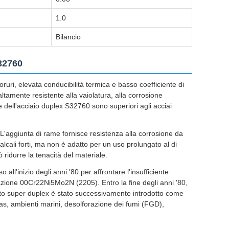
1.0
Bilancio
S32760
ruri, elevata conducibilità termica e basso coefficiente di
ltamente resistente alla vaiolatura, alla corrosione
ive dell'acciaio duplex S32760 sono superiori agli acciai
. L'aggiunta di rame fornisce resistenza alla corrosione da
lcali forti, ma non è adatto per un uso prolungato al di
ridurre la tenacità del materiale.
all'inizio degli anni '80 per affrontare l'insufficiente
razione 00Cr22Ni5Mo2N (2205). Entro la fine degli anni '80,
esto super duplex è stato successivamente introdotto come
gas, ambienti marini, desolforazione dei fumi (FGD),