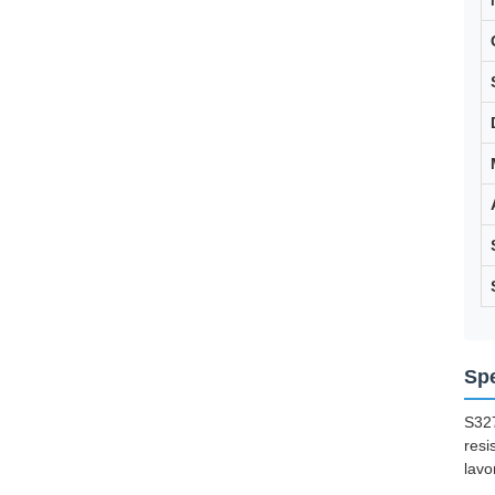
Spe
S327
resi
lavo