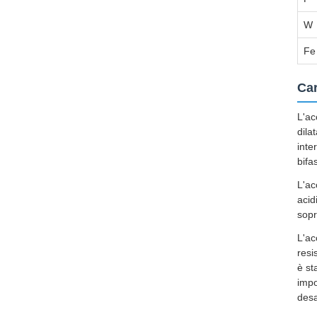
W
Fe
Car
L'ac
dila
inte
bifa
L'ac
acid
sopr
L'ac
resi
è st
impo
desa