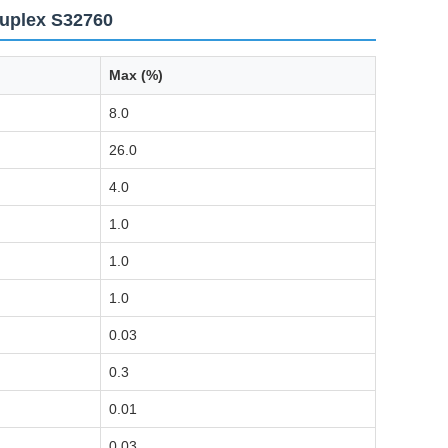
duplex S32760
Max (%)
8.0
26.0
4.0
1.0
1.0
1.0
0.03
0.3
0.01
0.03