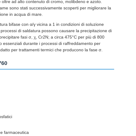
 oltre ad alto contenuto di cromo, molibdeno e azoto.
l rame sono stati successivamente scoperti per migliorare la
azione in acqua di mare.
ura bifase con α/γ vicina a 1 in condizioni di soluzione
 processi di saldatura possono causare la precipitazione di
precipitare fasi σ, χ, Cr2N; a circa 475°C per più di 800
no essenziali durante i processi di raffreddamento per
adatto per trattamenti termici che producono la fase σ.
760
osfatici
e e farmaceutica