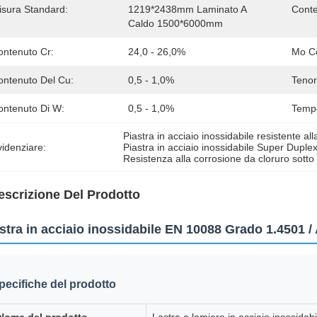
isura Standard:
1219*2438mm Laminato A 
Conte
Caldo 1500*6000mm
ontenuto Cr:
24,0 - 26,0%
Mo C
ontenuto Del Cu:
0,5 - 1,0%
Tenor
ontenuto Di W:
0,5 - 1,0%
Temp
Piastra in acciaio inossidabile resistente al
idenziare:
Piastra in acciaio inossidabile Super Duplex
Resistenza alla corrosione da cloruro sotto
escrizione Del Prodotto
stra in acciaio inossidabile EN 10088 Grado 1.4501 /
pecifiche del prodotto