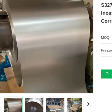
S327
Inos
Corr
MOQ:
Prezzo
Ott