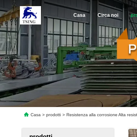
Casa
Circa noi
pr
Casa
>
prodotti
>
Resistenza alla corrosione Alta resi
prodotti