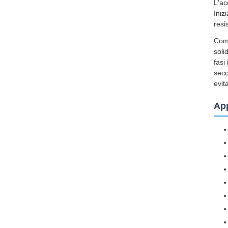
L'ac
Iniz
resi
Come
soli
fasi
seco
evit
App