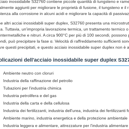
ciaio inossidabile S32760 contiene piccole quantità di tungsteno e rame
ialmente aggiunti per migliorare le proprietà di fusione, il tungsteno e i
stenza alla corrosione in alcuni acidi e migliorare la capacità di passiv
 altri acciai inossidabili super duplex, S32760 presenta una microstrutt
da. Tuttavia, un'impropria lavorazione termica, un trattamento termico o
 intermetalliche e nitruri. A circa 900°C per più di 100 secondi, possono 
ndi, può precipitare la fase α. Velocità di raffreddamento sufficienti so
are questi precipitati, e questo acciaio inossidabile super duplex non è 
licazioni dell'acciaio inossidabile super duplex S32
Ambiente neutro con cloruri
Industria della raffinazione del petrolio
Tubazioni per l'industria chimica
Industria petrolifera e del gas
Industria della carta e della cellulosa
Industria dei fertilizzanti, industria dell'urea, industria dei fertilizzanti f
Ambiente marino, industria energetica e della protezione ambientale
Industria leggera e alimentare, attrezzature per l'industria alimentar