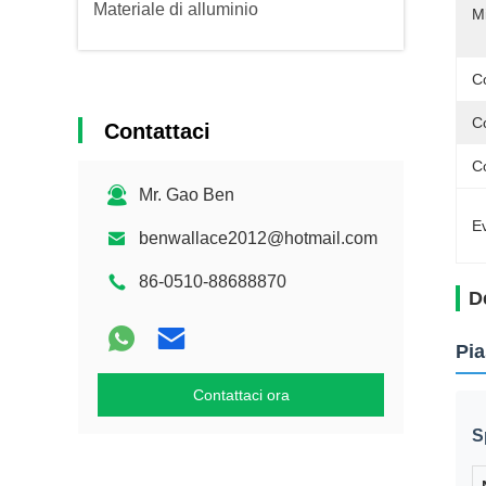
Materiale di alluminio
M
C
C
Contattaci
C
Mr. Gao Ben
Ev
benwallace2012@hotmail.com
86-0510-88688870
D
Pia
Contattaci ora
S