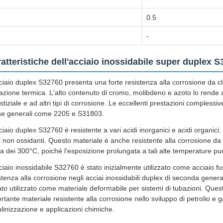
0.5
-
atteristiche dell'acciaio inossidabile super duplex 
ciaio duplex S32760 presenta una forte resistenza alla corrosione da clo
tazione termica. L'alto contenuto di cromo, molibdeno e azoto lo rende a
rstiziale e ad altri tipi di corrosione. Le eccellenti prestazioni compless
se generali come 2205 e S31803.
ciaio duplex S32760 è resistente a vari acidi inorganici e acidi organici
i non ossidanti. Questo materiale è anche resistente alla corrosione da a
a dei 300°C, poiché l'esposizione prolungata a tali alte temperature può 
ciaio inossidabile S32760 è stato inizialmente utilizzato come acciaio fuso 
stenza alla corrosione negli acciai inossidabili duplex di seconda gene
ato utilizzato come materiale deformabile per sistemi di tubazioni. Qu
rtante materiale resistente alla corrosione nello sviluppo di petrolio e 
linizzazione e applicazioni chimiche.