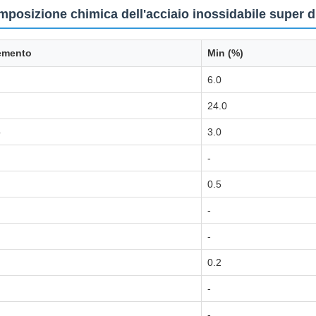
posizione chimica dell'acciaio inossidabile super 
emento
Min (%)
6.0
24.0
o
3.0
n
-
0.5
-
-
0.2
-
-