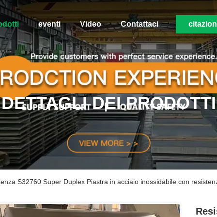
odotti
eventi
Video
Contattaci
citazio
DETTAGLI DEI PRODOTTI
stenza S32760 Super Duplex Piastra in acciaio inossidabile con resisten
Resi