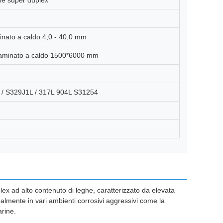
ile super duplex
inato a caldo 4,0 - 40,0 mm
aminato a caldo 1500*6000 mm
 / S329J1L / 317L 904L S31254
x ad alto contenuto di leghe, caratterizzato da elevata
palmente in vari ambienti corrosivi aggressivi come la
arine.