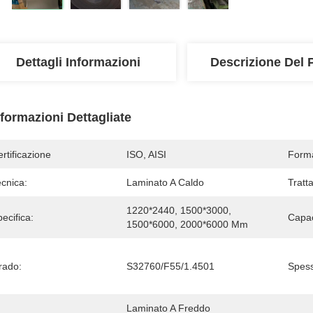
Dettagli Informazioni
Descrizione Del 
nformazioni Dettagliate
rtificazione
ISO, AISI
Form
cnica:
Laminato A Caldo
Tratt
1220*2440, 1500*3000, 
ecifica:
Capac
1500*6000, 2000*6000 Mm
rado:
S32760/F55/1.4501
Spess
Laminato A Freddo 