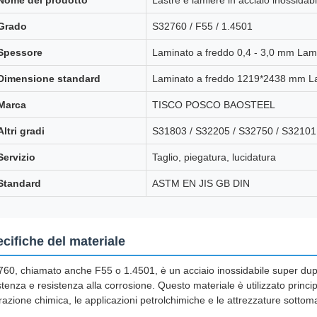
Nome del prodotto
Lastre e lamiere in acciaio inossidab
Grado
S32760 / F55 / 1.4501
Spessore
Laminato a freddo 0,4 - 3,0 mm Lam
Dimensione standard
Laminato a freddo 1219*2438 mm L
Marca
TISCO POSCO BAOSTEEL
Altri gradi
S31803 / S32205 / S32750 / S32101
Servizio
Taglio, piegatura, lucidatura
Standard
ASTM EN JIS GB DIN
cifiche del materiale
60, chiamato anche F55 o 1.4501, è un acciaio inossidabile super duple
stenza e resistenza alla corrosione. Questo materiale è utilizzato princi
razione chimica, le applicazioni petrolchimiche e le attrezzature sottom