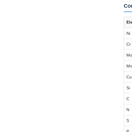
Com
El
Ni
Cr
M
M
Cu
Si
C
N
S
P