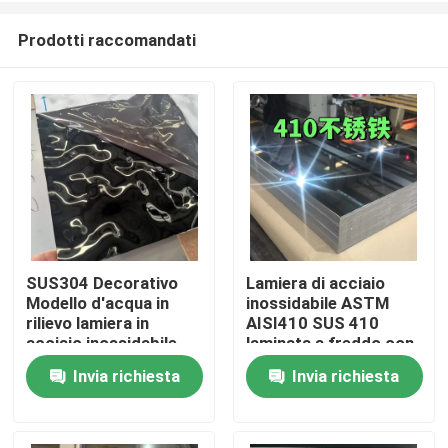
Prodotti raccomandati
SUS304 Decorativo
Lamiera di acciaio
Modello d'acqua in
inossidabile ASTM
Casa.
rilievo lamiera in
AISI410 SUS 410
acciaio inossidabile
laminata a freddo con
per esterni
superficie lucidata BA
Invia richiesta
Invia richiesta
Prodotti
architettonici
0,8 * 1220 * 2440
Video