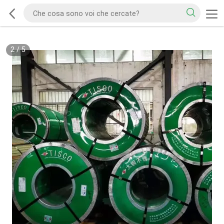
2
/
5