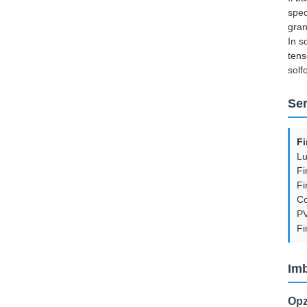
spec
gran
In s
tens
solf
Ser
Fi
Lu
Fi
Fi
Co
PV
Fi
Im
Opz