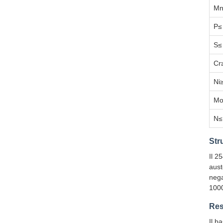
Mn
P≤
S≤
Cr
Ni
Mo
N≤
Str
Il 2
aust
nega
100
Res
Il b