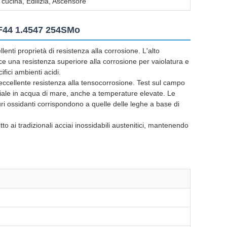
a cucina, Edilizia, Ascensore
 F44 1.4547 254SMo
enti proprietà di resistenza alla corrosione. L'alto
ce una resistenza superiore alla corrosione per vaiolatura e
ifici ambienti acidi.
eccellente resistenza alla tensocorrosione. Test sul campo
ziale in acqua di mare, anche a temperature elevate. Le
uri ossidanti corrispondono a quelle delle leghe a base di
o ai tradizionali acciai inossidabili austenitici, mantenendo