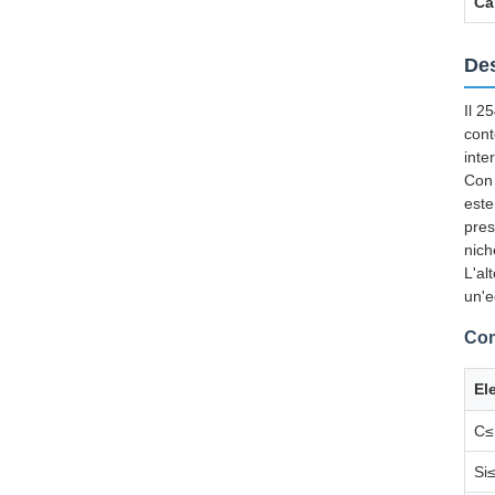
Ca
Des
Il 2
cont
inte
Con 
este
pres
nich
L'al
un'e
Com
El
C≤
Si