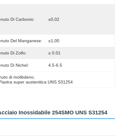
nuto Di Carbonio:
≤0,02
enuto Del Manganese:
≤1,00
nuto Di Zolfo:
≤ 0.01
nuto Di Nichel:
4.5-6.5
enuto di molibdeno
, 
Piastra super austenitica UNS S31254
n Acciaio Inossidabile 254SMO UNS S31254