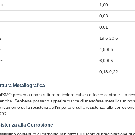
≤
1,00
0,03
0,01
≥
19,5-20,5
≥
4,5-6,5
≥
6,0-6,5
0,18-0,22
uttura Metallografica
54SMO presenta una struttura reticolare cubica a facce centrate. La ri
enitica. Sebbene possano apparire tracce di mesofase metallica minore 
tivamente sulla resistenza all'impatto o sulla resistenza alla corrosione
0°C.
istenza alla Corrosione
assissimo contenuto di carbonio minimizza il rischio di precipitazione di