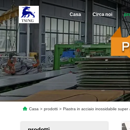
Casa
Circa noi
pr
Casa
>
prodotti
>
Piastra in acciaio inossidabile sup
prodotti