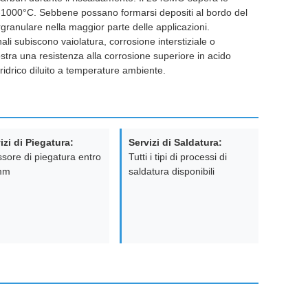
-1000°C. Sebbene possano formarsi depositi al bordo del
ranulare nella maggior parte delle applicazioni.
nali subiscono vaiolatura, corrosione interstiziale o
stra una resistenza alla corrosione superiore in acido
oridrico diluito a temperature ambiente.
izi di Piegatura:
Servizi di Saldatura:
sore di piegatura entro
Tutti i tipi di processi di
mm
saldatura disponibili