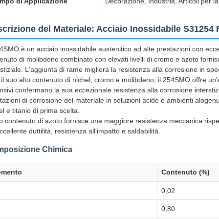
mpo di Applicazione
Decorazione, Industria, Articoli per l
crizione del Materiale: Acciaio Inossidabile S31254
54SMO è un acciaio inossidabile austenitico ad alte prestazioni con eccell
enuto di molibdeno combinato con elevati livelli di cromo e azoto fornis
rstiziale. L'aggiunta di rame migliora la resistenza alla corrosione in spec
il suo alto contenuto di nichel, cromo e molibdeno, il 254SMO offre un'
nsivi confermano la sua eccezionale resistenza alla corrosione intersti
tazioni di corrosione del materiale in soluzioni acide e ambienti alogen
el e titanio di prima scelta.
to contenuto di azoto fornisce una maggiore resistenza meccanica rispett
ccellente duttilità, resistenza all'impatto e saldabilità.
posizione Chimica
emento
Contenuto (%)
0,02
≤
0,80