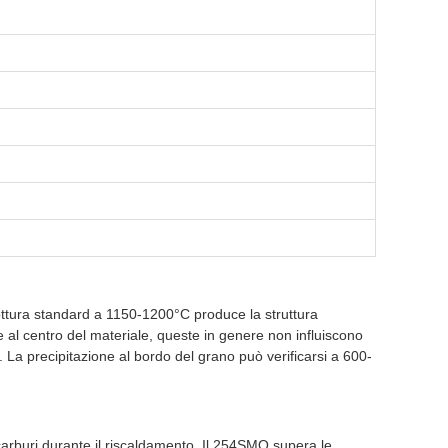
cottura standard a 1150-1200°C produce la struttura
al centro del materiale, queste in genere non influiscono
. La precipitazione al bordo del grano può verificarsi a 600-
 carburi durante il riscaldamento. Il 254SMO supera le