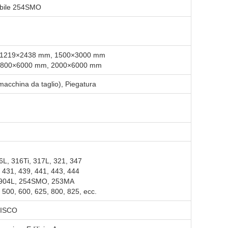
dabile 254SMO
, 1219×2438 mm, 1500×3000 mm
 1800×6000 mm, 2000×6000 mm
, macchina da taglio), Piegatura
6L, 316Ti, 317L, 321, 347
, 431, 439, 441, 443, 444
, 904L, 254SMO, 253MA
 500, 600, 625, 800, 825, ecc.
JISCO