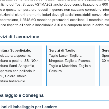
ifiche del Test Strauss ASTMA262 anche dopo sensibilizzazione a 600
o a queste temperature, questi in genere non causano corrosione interg
oluzioni di cloruri, bromuri o ioduri dove gli acciai inossidabili convenzio
ocorrosione, il 254SMO mantiene prestazioni eccellenti. Il materiale mo
orico rispetto all'acciaio inossidabile 316 e si comporta bene in acido cl
vizi di Lavorazione
nitura Superficiale:
Servizi di Taglio:
Serv
cidatura a specchio,
Taglio Laser, Taglio a
Spes
nitura a pettine, SB, NO.4,
idrogetto, Taglio al Plasma,
30 
nitura Santi, Antigraffio,
Taglio a Macchina, Taglio a
pertura con pellicola in
Fessura
C, Colore Titanio,
nitura Antiscivolo
ballaggio e Consegna
ioni di Imballaggio per Lamiere