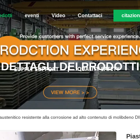
odotti
eventi
Video
Contattaci
citazio
DETTAGLI DEI PRODOTTI
er austenitico resistente alla corrosione ad alto contenuto di molibd
Pias