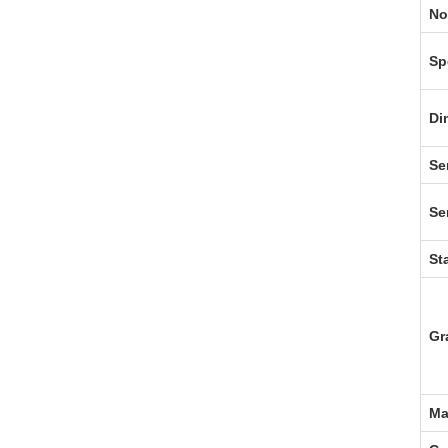
No
Sp
Di
Se
Ser
St
Gr
Ma