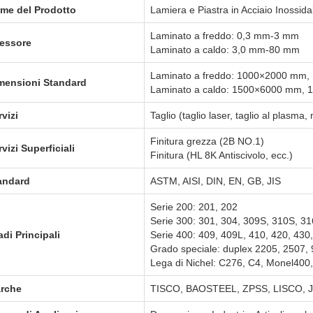
me del Prodotto
Lamiera e Piastra in Acciaio Inossi
Laminato a freddo: 0,3 mm-3 mm
essore
Laminato a caldo: 3,0 mm-80 mm
Laminato a freddo: 1000×2000 mm
mensioni Standard
Laminato a caldo: 1500×6000 mm,
rvizi
Taglio (taglio laser, taglio al plasma
Finitura grezza (2B NO.1)
vizi Superficiali
Finitura (HL 8K Antiscivolo, ecc.)
andard
ASTM, AISI, DIN, EN, GB, JIS
Serie 200: 201, 202
Serie 300: 301, 304, 309S, 310S, 31
adi Principali
Serie 400: 409, 409L, 410, 420, 430
Grado speciale: duplex 2205, 2507
Lega di Nichel: C276, C4, Monel400,
rche
TISCO, BAOSTEEL, ZPSS, LISCO, 