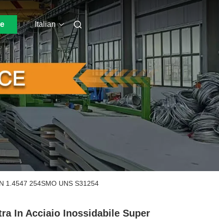
ne
Italian
eno DIN 1.4547 254SMO UNS S31254
tra In Acciaio Inossidabile Super