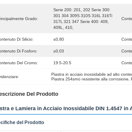
Serie 200: 201, 202 Serie 300: 
301 304 309S 310S 316L 316Ti 
rincipalmente Grado:
Conte
317L 321 347 Serie 400: 409, 
409L, 410, 
ntenuto Di Silicio:
≤0,80
Cont
ontenuto Di Fosforo:
≤0,03
Conte
ontenuto Del Cromo:
19.5-20.5
Conte
Piastra in acciaio inossidabile ad alto cont
idenziare:
Piastra 254smo resistente alla corrosione
, 
escrizione Del Prodotto
stra e Lamiera in Acciaio Inossidabile DIN 1.4547 i
cifiche del Prodotto