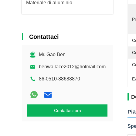
Materiale di alluminio
P
Contattaci
Co
C
Mr. Gao Ben
C
benwallace2012@hotmail.com
86-0510-88688870
Ev
D
Contattaci ora
Pia
Spe