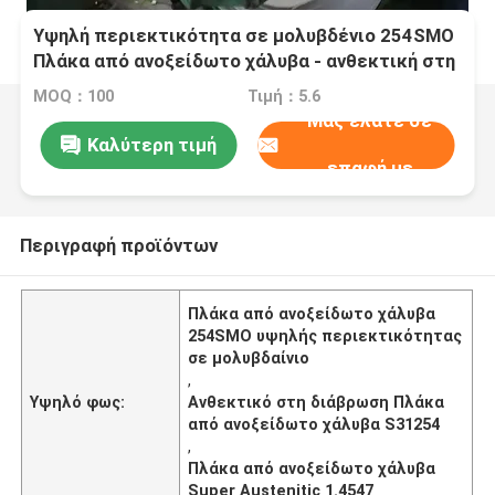
Υψηλή περιεκτικότητα σε μολυβδένιο 254SMO
Πλάκα από ανοξείδωτο χάλυβα - ανθεκτική στη
διάβρωση υπεραυστενική πλάκα S31254
MOQ：100
Τιμή：5.6
Μας ελάτε σε
Καλύτερη τιμή
επαφή με
Περιγραφή προϊόντων
Πλάκα από ανοξείδωτο χάλυβα
254SMO υψηλής περιεκτικότητας
σε μολυβδαίνιο
,
Υψηλό φως:
Ανθεκτικό στη διάβρωση Πλάκα
από ανοξείδωτο χάλυβα S31254
,
Πλάκα από ανοξείδωτο χάλυβα
Super Austenitic 1.4547