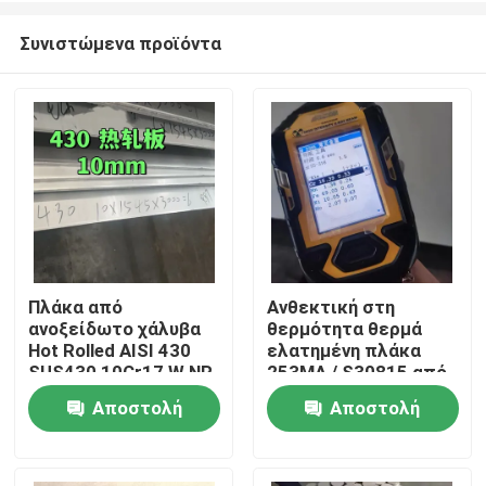
Συνιστώμενα προϊόντα
Πλάκα από
Ανθεκτική στη
ανοξείδωτο χάλυβα
θερμότητα θερμά
Σπίτι
Hot Rolled AISI 430
ελατημένη πλάκα
SUS430 10Cr17 W.NR
253MA / S30815 από
1.4016 Επιφάνεια
ανοξείδωτο χάλυβα
Αποστολή
Αποστολή
Προϊόντα
NO.1 10*1500*6000
με επιφάνεια
αλάτισης
ερώτησης
ερώτησης
Βίντεο