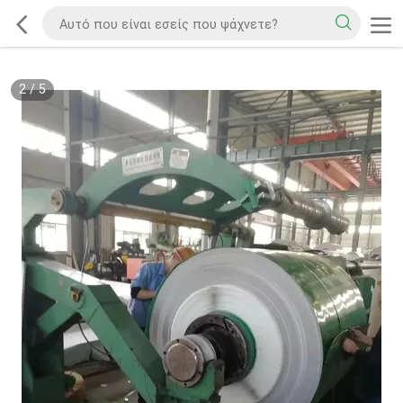
2
/
5