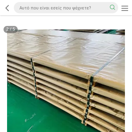
2
/
5