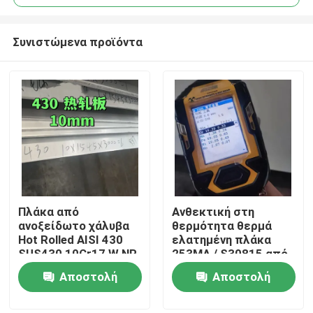
Συνιστώμενα προϊόντα
Πλάκα από
Ανθεκτική στη
Σπίτι
ανοξείδωτο χάλυβα
θερμότητα θερμά
Hot Rolled AISI 430
ελατημένη πλάκα
SUS430 10Cr17 W.NR
253MA / S30815 από
Προϊόντα
1.4016 Επιφάνεια
ανοξείδωτο χάλυβα
Αποστολή
Αποστολή
NO.1 10*1500*6000
με επιφάνεια
αλάτισης
ερώτησης
ερώτησης
Βίντεο