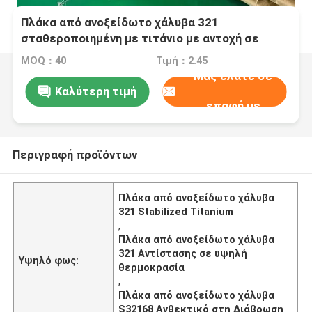
Πλάκα από ανοξείδωτο χάλυβα 321
σταθεροποιημένη με τιτάνιο με αντοχή σε
υψηλές θερμοκρασίες και αντοχή στη
MOQ：40
Τιμή：2.45
διακοκκώδη διάβρωση
Μας ελάτε σε
Καλύτερη τιμή
επαφή με
Περιγραφή προϊόντων
Πλάκα από ανοξείδωτο χάλυβα
321 Stabilized Titanium
,
Πλάκα από ανοξείδωτο χάλυβα
321 Αντίστασης σε υψηλή
Υψηλό φως:
θερμοκρασία
,
Πλάκα από ανοξείδωτο χάλυβα
S32168 Ανθεκτικό στη Διάβρωση