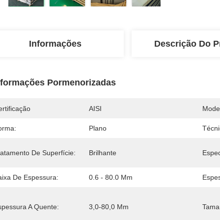
Informações
Descrição Do P
nformações Pormenorizadas
rtificação
AISI
Mode
orma:
Plano
Técni
ratamento De Superfície:
Brilhante
Espec
aixa De Espessura:
0.6 - 80.0 Mm
Espes
spessura A Quente:
3,0-80,0 Mm
Tama