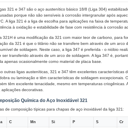
igas 321 e 347 são o aço austenítico básico 18/8 (Liga 304) estabilizad
usadas porque não são sensíveis à corrosão intergranular após aquec
C. A liga 321 é a liga de escolha para aplicações na faixa de temperat
stência à oxidação e estabilidade de fase com resistência à corrosão
ga 321H é uma modificação da 321 com maior teor de carbono, para fo
tação da 321 é que o titânio não se transfere bem através de um arco
umível de soldagem. Neste caso, a liga 347 é preferida - o nióbio rea
 ser transferido através de um arco de soldagem. A liga 347 é, portan
a apenas ocasionalmente como material de placa base.
 outras ligas austeníticas, 321 e 347 têm excelentes característica
dobra ou laminação e têm características de soldagem excepcionais. 
ém têm excelente tenacidade, mesmo em temperaturas criogênicas. A
 aplicações decorativas.
posição Química do Aço Inoxidável 321
as de composição típicas para chapas de aço inoxidável da liga 321:
ga
C
Mn
Si
P
S
Cr