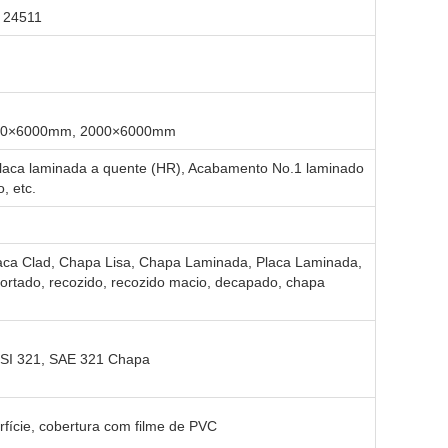
 24511
800×6000mm, 2000×6000mm
 Placa laminada a quente (HR), Acabamento No.1 laminado
, etc.
laca Clad, Chapa Lisa, Chapa Laminada, Placa Laminada,
cortado, recozido, recozido macio, decapado, chapa
ISI 321, SAE 321 Chapa
rfície, cobertura com filme de PVC