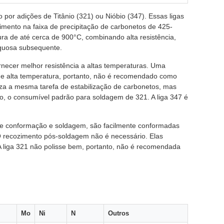
o por adições de Titânio (321) ou Nióbio (347). Essas ligas
imento na faixa de precipitação de carbonetos de 425-
ura de até cerca de 900°C, combinando alta resistência,
 aquosa subsequente.
rnecer melhor resistência a altas temperaturas. Uma
 de alta temperatura, portanto, não é recomendado como
liza a mesma tarefa de estabilização de carbonetos, mas
to, o consumível padrão para soldagem de 321. A liga 347 é
s de conformação e soldagem, são facilmente conformadas
O recozimento pós-soldagem não é necessário. Elas
 liga 321 não polisse bem, portanto, não é recomendada
Mo
Ni
N
Outros