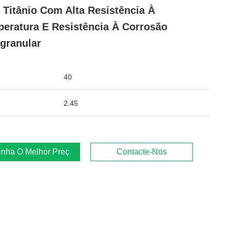
Titânio Com Alta Resistência À
eratura E Resistência À Corrosão
rgranular
40
2.45
nha O Melhor Preço
Contacte-Nos