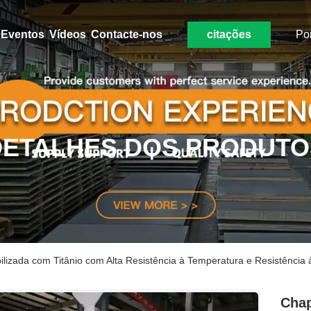
Eventos
Vídeos
Contacte-nos
citações
Po
DETALHES DOS PRODUTO
lizada com Titânio com Alta Resistência à Temperatura e Resistência 
Chap