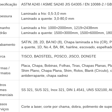
pecificação
ASTM A240 / ASME SA240 JIS G4305 / EN 10088-2 / GB
Laminado a frio: 0,5-3,0 mm
pessura
Laminado a quente: 3,0-80,0 mm
manho
Laminado a frio: 1000×2000mm, 1219×2438mm
drão
Laminado a quente: 1500×3000mm, 1500×6000mm, 1
SATIN, 2B, 2D, BA NO (8), Chapa laminada a frio (CR),
abamento
a quente, 1D, No.4, BA, 8K, hairline, escovado, espelhado
rca
TISCO, BAOSTEEL, POSCO, JISCO, DONGTE
Placa, Chapa, Bobinas, Folhas, Tiras, Chapas Planas, P
rmas /
Shim Plano, Chapa Plana, Shim, Rolos, Blank (Círculo), 
rmatos
antiderrapante, chapa xadrez
tros
mes
SS 321, SUS 321, Inox 321, DIN 1.4541, UNS S32100, A
merciais
ssos
Corte a laser, corte por chama, dobra, polimento de supe
rviços