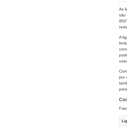
As l
são 
850°
resi
A li
limi
cons
pode
usad
Como
por 
tamb
para
Com
Faix
Li