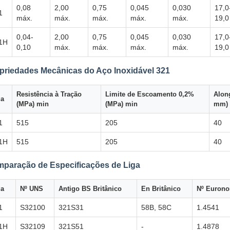
0,08
2,00
0,75
0,045
0,030
17,0
1
máx.
máx.
máx.
máx.
máx.
19,0
0,04-
2,00
0,75
0,045
0,030
17,0
1H
0,10
máx.
máx.
máx.
máx.
19,0
priedades Mecânicas do Aço Inoxidável 321
Resistência à Tração
Limite de Escoamento 0,2%
Alon
ga
(MPa) min
(MPa) min
mm) 
1
515
205
40
1H
515
205
40
paração de Especificações de Liga
ga
Nº UNS
Antigo BS Britânico
En Britânico
Nº Euron
1
S32100
321S31
58B, 58C
1.4541
1H
S32109
321S51
-
1.4878