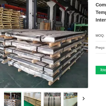
Com 
Temp
Inte
MOQ:
Preço:
Obte