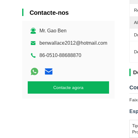
R
Contacte-nos
A
Mr. Gao Ben
Du
benwallace2012@hotmail.com
D
86-0510-88688870
D
Cor
Contacte agora
Faix
Esp
Ti
Pr