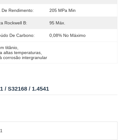
 De Rendimento:
205 MPa Min
a Rockwell B:
95 Máx.
eúdo De Carbono:
0,08% No Máximo
m titânio
, 
 a altas temperaturas
, 
à corrosão intergranular
1 / S32168 / 1.4541
21