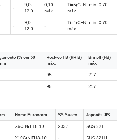
-
9,0-
0,10
Ti=5(C+N) min, 0,70
-
12,0
máx.
máx.
-
9,0-
Ti=4(C+N) min, 0,70
-
-
12,0
máx.
gamento (% em 50
Rockwell B (HR B)
Brinell (HB)
min
máx.
máx.
95
217
95
217
orm
Nome Euronorm
SS Sueco
Japonês JIS
X6CrNiTi18-10
2337
SUS 321
X10CrNiTi18-10
-
SUS 321H