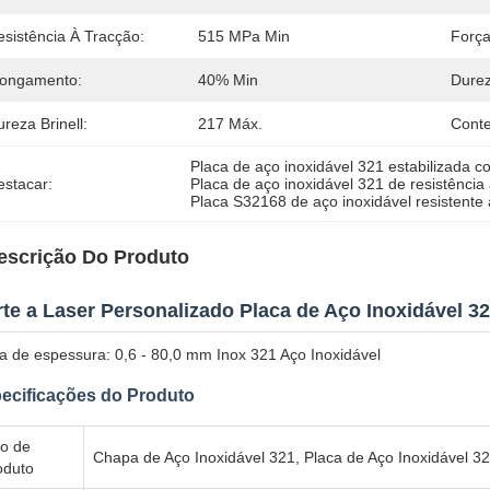
esistência À Tracção:
515 MPa Min
Força
longamento:
40% Min
Durez
reza Brinell:
217 Máx.
Cont
Placa de aço inoxidável 321 estabilizada co
estacar:
Placa de aço inoxidável 321 de resistência
Placa S32168 de aço inoxidável resistente 
escrição Do Produto
te a Laser Personalizado Placa de Aço Inoxidável 32
a de espessura: 0,6 - 80,0 mm Inox 321 Aço Inoxidável
ecificações do Produto
po de
Chapa de Aço Inoxidável 321, Placa de Aço Inoxidável 3
oduto