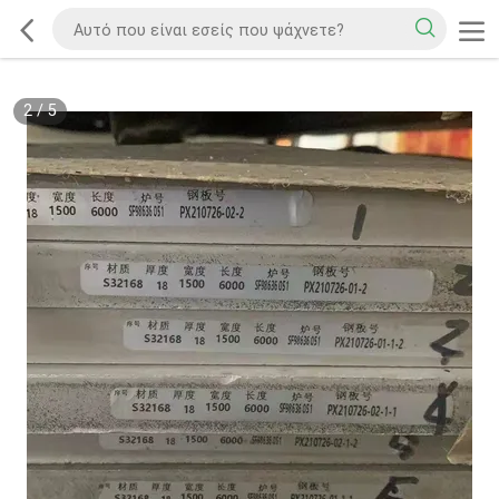
2
/
5