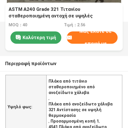
ASTM A240 Grade 321 Τιτανίου
σταθεροποιημένη αντοχή σε υψηλές
θερμοκρασίες πλάκα από ανοξείδωτο χάλυβα
MOQ：40
Τιμή：2.56
με εξατομικευμένη κοπή
Μας ελάτε σε
Καλύτερη τιμή
επαφή με
Περιγραφή προϊόντων
Πλάκα από τιτάνιο
σταθεροποιημένο από
ανοξείδωτο χάλυβα
,
Πλάκα από ανοξείδωτο χάλυβα
Υψηλό φως:
321 Αντίστασης σε υψηλή
θερμοκρασία
,
Προσαρμοσμένη κοπή 1
,
4541 Πλάκα από ανοξείδωτο