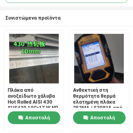
Συνιστώμενα προϊόντα
Πλάκα από
Ανθεκτική στη
Σπίτι
ανοξείδωτο χάλυβα
θερμότητα θερμά
Hot Rolled AISI 430
ελατημένη πλάκα
SUS430 10Cr17 W.NR
253MA / S30815 από
Προϊόντα
1.4016 Επιφάνεια
ανοξείδωτο χάλυβα
Αποστολή
Αποστολή
NO.1 10*1500*6000
με επιφάνεια
αλάτισης
ερώτησης
ερώτησης
Βίντεο