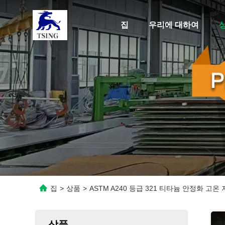
집
우리에 대하여
집
>
상품
>
ASTM A240 등급 321 티타늄 안정화 고
상품