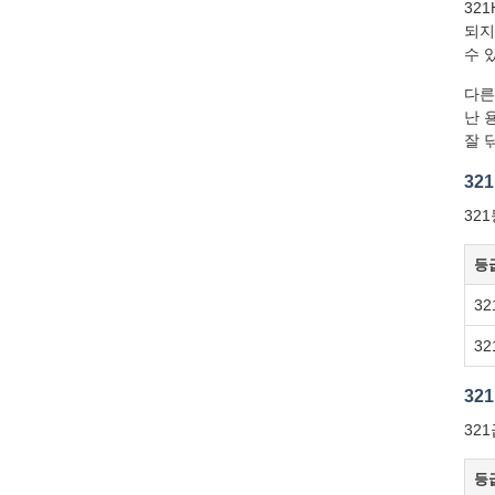
32
되지
수 
다른
난 
잘 
32
32
등
32
32
32
32
등