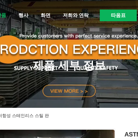
상품
행사
화면
저희와 연락
따옴표
제품 세부 정보
온 저항성 스테인리스 스틸 판
AST