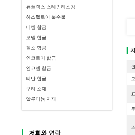
듀플렉스 스테인리스강
하스텔로이 불순물
니켈 합금
모넬 합금
질소 합금
자
인코로이 합금
인코넬 합금
티탄 합금
모
구리 소재
표
알루미늄 자재
두
뜨
저희와 연락