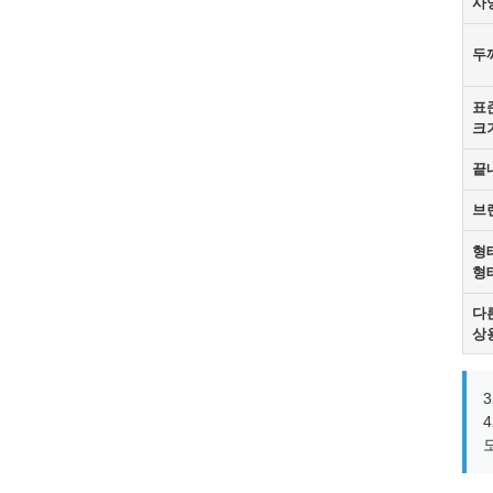
사
두
표
크
끝
브
형태
형
다
상