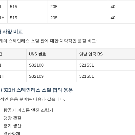
1
515
205
40
1H
515
205
40
 사양 비교
1개의 스테인레스 스틸 판에 대한 대략적인 품질 비교:
급
UNS 번호
옛날 영국 BS
1
S32100
321S31
1H
S32109
321S51
1 / 321H 스테인리스 스틸 엽의 응용
적인 응용 분야는 다음과 같습니다.
항공기 피스톤 엔진 조립기
팽창 관절
총기 생산
열산화제