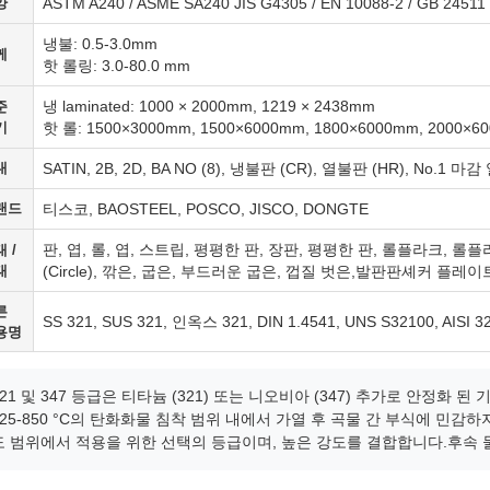
양
ASTM A240 / ASME SA240 JIS G4305 / EN 10088-2 / GB 24511
냉불: 0.5-3.0mm
께
핫 롤링: 3.0-80.0 mm
냉 laminated: 1000 × 2000mm, 1219 × 2438mm
준
기
핫 롤: 1500×3000mm, 1500×6000mm, 1800×6000mm, 2000×6
내
SATIN, 2B, 2D, BA NO (8), 냉불판 (CR), 열불판 (HR), No.1 
랜드
티스코, BAOSTEEL, POSCO, JISCO, DONGTE
판, 엽, 롤, 엽, 스트립, 평평한 판, 장판, 평평한 판, 롤플라크, 롤
 /
태
(Circle), 깎은, 굽은, 부드러운 굽은, 껍질 벗은,발판판셰커 플레이
른
SS 321, SUS 321, 인옥스 321, DIN 1.4541, UNS S32100, AISI 3
용명
321 및 347 등급은 티타늄 (321) 또는 니오비아 (347) 추가로 안정화 된 
425-850 °C의 탄화화물 침착 범위 내에서 가열 후 곡물 간 부식에 민감하
도 범위에서 적용을 위한 선택의 등급이며, 높은 강도를 결합합니다.후속 