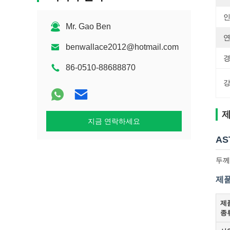
인
Mr. Gao Ben
연
benwallace2012@hotmail.com
경
86-0510-88688870
강
제
지금 연락하세요
AS
두께 
제품
제
종