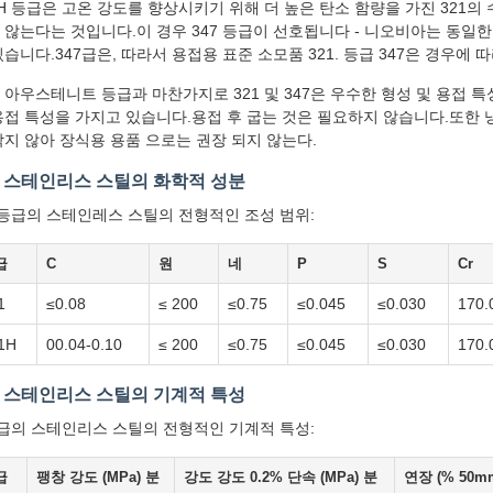
1H 등급은 고온 강도를 향상시키기 위해 더 높은 탄소 함량을 가진 321의
 않는다는 것입니다.이 경우 347 등급이 선호됩니다 - 니오비아는 동일
있습니다.347급은, 따라서 용접용 표준 소모품 321. 등급 347은 경우에
 아우스테니트 등급과 마찬가지로 321 및 347은 우수한 형성 및 용접 
용접 특성을 가지고 있습니다.용접 후 굽는 것은 필요하지 않습니다.또한 냉동
닦지 않아 장식용 용품 으로는 권장 되지 않는다.
1 스테인리스 스틸의 화학적 성분
1등급의 스테인레스 스틸의 전형적인 조성 범위:
급
C
원
네
P
S
Cr
1
≤0.08
≤ 200
≤0.75
≤0.045
≤0.030
170.
1H
00.04-0.10
≤ 200
≤0.75
≤0.045
≤0.030
170.
1 스테인리스 스틸의 기계적 특성
1급의 스테인리스 스틸의 전형적인 기계적 특성:
급
팽창 강도 (MPa) 분
강도 강도 0.2% 단속 (MPa) 분
연장 (% 50m