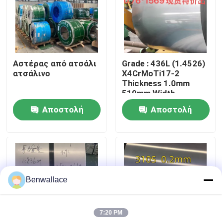
Σχετικά με εμάς
περιοδεία στο εργοστάσιο
Αστέρας από ατσάλι
Grade : 436L (1.4526)
ατσάλινο
X4CrMoTi17-2
Thickness 1.0mm
Έλεγχος ποιότητας
510mm Width
Stainless Steel Strip
Αποστολή
Αποστολή
Coil 2D Surface
Επικοινωνήστε μαζί μας
ερώτησης
ερώτησης
Ειδήσεις
Benwallace
Υποθέσεις
7:20 PM
Ζητήστε μια προσφορά