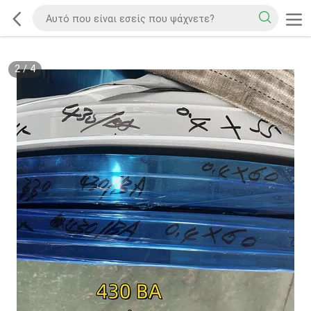
2
/
4