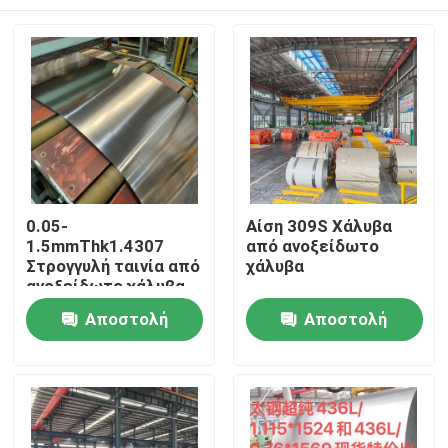
0.05-
Αίση 309S Χάλυβα
1.5mmThk1.4307
από ανοξείδωτο
Στρογγυλή ταινία από
χάλυβα
ανοξείδωτο χάλυβα
ASTM-A666 Shim
Σπίτι
Αποστολή
Αποστολή
Ultrathin SS 304L
Στρογγυλή 2D
ερώτησης
ερώτησης
Προϊόντα
Βίντεο