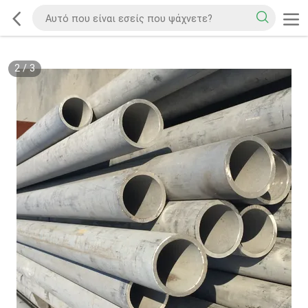
2
/
3