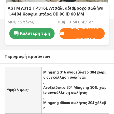
ASTM A312 TP316L Ατσάλι αδιάβροχο σωλήνα
1.4404 Κούφια μπάρα OD 90 ID 60 MM
MOQ：2 τόνος
Τιμή：3150 USD/Ton
Μας ελάτε σε
Καλύτερη τιμή
επαφή με
Περιγραφή προϊόντων
Mingang 316 ανοξείδωτο 304 χωρί
ς συγκόλληση σωλήνας
,
Ανοξείδωτο 304 Mingang 304L χωρ
Υψηλό φως:
ίς συγκόλληση σωλήνας
,
Mingang 40mm σωλήνας 304 χάλυβ
α