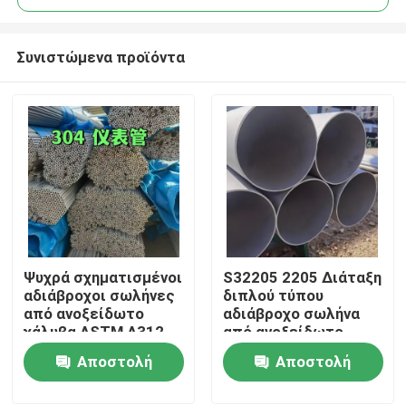
Συνιστώμενα προϊόντα
Ψυχρά σχηματισμένοι
S32205 2205 Διάταξη
Σπίτι
αδιάβροχοι σωλήνες
διπλού τύπου
από ανοξείδωτο
αδιάβροχο σωλήνα
χάλυβα ASTM A312
από ανοξείδωτο
Προϊόντα
TP304 με
χάλυβα ASTM
Αποστολή
Αποστολή
επεξεργασία
A790/790M Υψηλής
επιφάνειας
αντοχής σε διάβρωση
ερώτησης
ερώτησης
Βίντεο
παρασκευής OD 6-