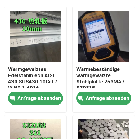
Warmgewalztes
Wärmebeständige
Edelstahlblech AISI
warmgewalzte
430 SUS430 10Cr17
Stahlplatte 253MA /
W.NR 1.4016
S30815
10*1500*6000
Zu Hause
Anfrage absenden
Anfrage absenden
Oberfläche NO.1
Produkte
Videos