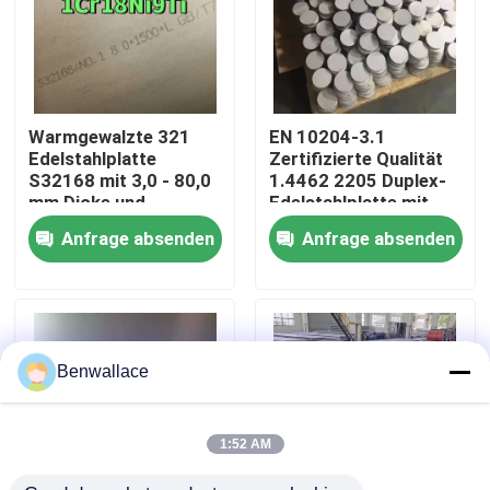
Über uns
Werksbesichtigung
Warmgewalzte 321
EN 10204-3.1
Edelstahlplatte
Zertifizierte Qualität
S32168 mit 3,0 - 80,0
1.4462 2205 Duplex-
Qualitätskontrolle
mm Dicke und
Edelstahlplatte mit
Korrosionsbeständigkeit
Warmwalztechnik
Anfrage absenden
Anfrage absenden
Kontakt mit uns
Neuigkeiten
Benwallace
Rechtssachen
1:52 AM
Bitte um ein Angebot