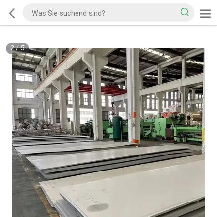
2
/
5