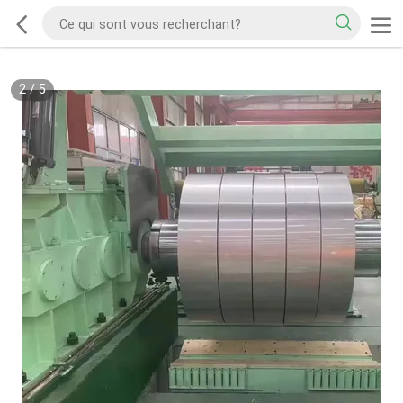
2
/
5