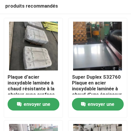
produits recommandés
Plaque d'acier
Super Duplex S32760
inoxydable laminée à
Plaque en acier
chaud résistante à la
inoxydable laminée à
À la maison
chaleur avec surface
chaud d'une épaisseur
de décapage - grade
de 3,0 à 40,0 mm pour
envoyer une
envoyer une
253MA / S30815
les applications
Produits
chimiques
demande
demande
Vidéos