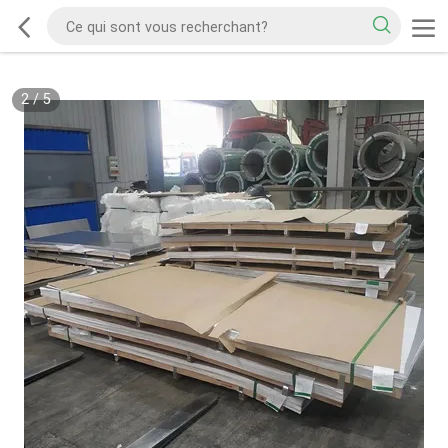
2
/
5