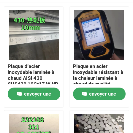
Plaque d'acier
Plaque en acier
inoxydable laminée à
inoxydable résistant à
chaud AISI 430
la chaleur laminée à
SUS430 10Cr17 W.NR
chaud de qualité
1.4016 Surface NO.1
253MA / S30815 avec
À la maison
envoyer une
envoyer une
10*1500*6000
surface de décapage
demande
demande
Produits
Vidéos