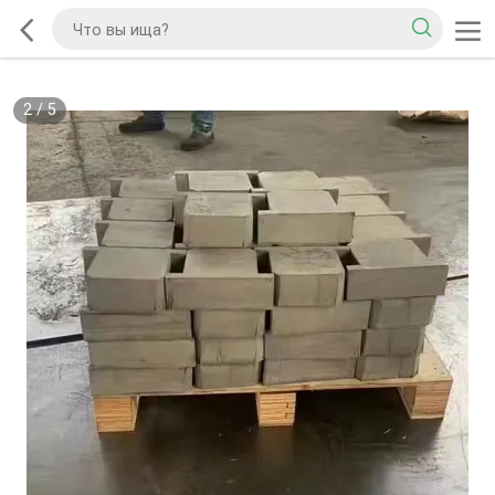
2
/
5