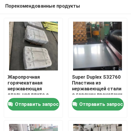
Порекомендованные продукты
Жаропрочная
Super Duplex S32760
горячекатаная
Пластина из
нержавеющая
нержавеющей стали
Домой
стальная плита с
с горячим прокатами
травленой
толщиной 3,0 - 40,0
Отправить запрос
Отправить запрос
поверхностью -
мм для химических
Продукты
марка 253MA /
применений
S30815
Видеозаписи